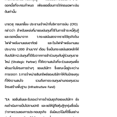
ดอกเบี้ยที่จะครบกำหนด เพียงขอเลื่อนการไถ่ถอนเฉพาะเงิน
ต้นเท่านั้น
นายวสุ กลมเกลี้ยง ประธานเจ้าหน้าที่บริหารการเงิน (CFO)
กล่าวว่า 
สำหรับแหล่งที่มาของเงินทุนที่ใช้ในการชำระหนี้หุ้นกู้ 
และดอกเบี้ยมาจาก 1.กระแสเงินสดจากรายได้ธุรกิจโรง
ไฟฟ้าพลังงานแสงอาทิตย์ และโรงไฟฟ้าพลังงานลม
ประมาณ 1,000 ล้านบาท/ เดือน ซึ่งเป็นกระแสเงินสดหลักให้
กับบริษัทฯ2.เงินทุนที่ได้รับจากการเข้าร่วมทุนกับผู้ร่วมทุนราย
ใหม่ (Strategic Partner) ที่ให้ความสนใจที่จะร่วมลงทุนเพื่อ
พัฒนาในโครงการต่างๆ ของบริษัทฯ ซึ่งขณะนี้อยู่ระหว่าง
การเจรจา 3.การจำหน่ายสินทรัพย์ของบริษัทฯให้กับนักลงทุน
ที่ให้ความสนใจ รวมถึงการระดมทุนผ่านกองทุนรวม
โครงสร้างพื้นฐาน (Infrastructure Fund)
“EA ขอยืนยันและรับรองว่าการดำเนินธุรกิจของบริษัทฯ ยัง
คงดำเนินการเป็นไปตามปกติ และขอให้ผู้ถือหุ้นกู้ทุกรุ่นเชื่อมั่น
ว่าภาพรวมของการประกอบธุรกิจ ยังมีแนวโน้มที่ดีขึ้นอย่าง