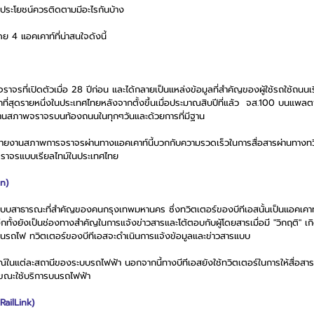
มีประโยชน์ควรติดตามมีอะไรกันบ้าง
4 แอคเคาท์ที่น่าสนใจดังนี้
ราจรที่เปิดตัวเมื่อ 28 ปีก่อน และได้กลายเป็นแหล่งข้อมูลที่สำคัญของผู้ใช้รถใช้ถนนเร
มากที่สุดรายหนึ่งในประเทศไทยหลังจากตั้งขึ้นเมื่อประมาณสิบปีที่แล้ว  จส.100 บนแพ
ยงานสภาพจราจรบนท้องถนนในทุกๆวันและด้วยการที่มีฐาน
นรายงานสภาพการจราจรผ่านทางแอคเคาท์นี้บวกกับความรวดเร็วในการสื่อสารผ่านทางทวิ
จราจรแบบเรียลไทม์ในประเทศไทย
n)
แบบสาธารณะที่สำคัญของคนกรุงเทพมหานคร ซึ่งทวิตเตอร์ของบีทีเอสนั้นเป็นแอคเคาท
กทั้งยังเป็นช่องทางสำคัญในการแจ้งข่าวสารและโต้ตอบกับผู้โดยสารเมื่อมี "วิกฤติ" เกิ
ินรถไฟ ทวิตเตอร์ของบีทีเอสจะดำเนินการแจ้งข้อมูลและข่าวสารแบบ
ในแต่ละสถานีของระบบรถไฟฟ้า นอกจากนี้ทางบีทีเอสยังใช้ทวิตเตอร์ในการให้สื่อสาร ถ
ะทำขณะใช้บริการบนรถไฟฟ้า
RailLink)