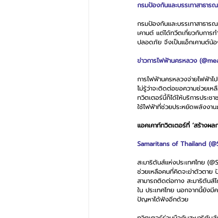
กรมป้องกันและบรรเทาสาธาร
กรมป้องกันและบรรเทาสาธารณภัย
เคานต์ แต่ได้ทวีตเกี่ยวกับกา
ปลอดภัย จึงเป็นแอ็กเคานต์น้อง
ข่าวการไฟฟ้านครหลวง (@me
การไฟฟ้านครหลวงจ่ายไฟฟ้าไปย
ไม่รู้ว่าจะติดต่อขอความช่วยเห
ทวิตเตอร์นี้ก็ได้ให้บริการประชา
ใช้ไฟฟ้าที่ช่วยประหยัดพลังงา
แอคเคาท์ทวิตเตอร์ที่ ‘สร้างผลก
Samaritans of Thailand (@
สะมาริตันส์แห่งประเทศไทย (@S
ช่วยเหลือคนที่คิดจะฆ่าตัวตาย ป
สามารถติดต่อทาง สะมาริตันส์ได
ใน ประเทศไทย นอกจากนี้ยังมีคล
ปัญหาได้ฟังอีกด้วย
ทวิตเตอร์ร่วมมือกับสะมาริตัน