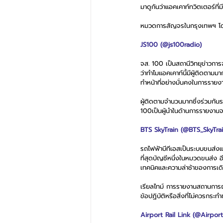
มาดูกันว่าแอคเคาท์ทวิตเตอร์ที่
หมวดการสัญจรในกรุงเทพฯ โดย 
JS100 (@js100radio)
จส. 100 เป็นสถานีวิทยุข่าวการจ
ว่าทำไมแอคเคาท์นี้มีผู้ติดตาม
ทำหน้าที่อย่างมั่นคงในการรา
ผู้ติดตามจำนวนมากซึ่งร่วมกั
100เป็นผู้นำในด้านการรายงาน
BTS SkyTrain (@BTS_SkyTrai
รถไฟฟ้าบีทีเอสเป็นระบบขนส่ง
ที่สุดบัญชีหนึ่งในหมวดขนส่ง อี
เทคนิคและความล่าช้าของการเด
เรียลไทม์ การรายงานสถานการณ์
ข้อปฏิบัติหรือสิ่งที่ไม่ควรกร
Airport Rail Link (@Airport