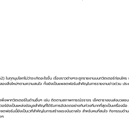
 ในทุกมุมโลกไม่ว่าจะเกิดอะไรขึ้น เรื่องราวต่างๆจะถูกรายงานบนทวิตเตอร์ก่อนใคร 
ด้ลองสิ่งใหม่ๆตามความสนใจ ทั้งยังเป็นแพลตฟอร์มสำคัญในการรายงานข่าวด่วน ประเด
นยังพึ่งพาทวิตเตอร์ในด้านอื่นๆ เช่น ติดตามสภาพการณ์จราจร เช็คตารางขนส่งมวลช
ร์ยังเป็นแหล่งข้อมูลสำคัญที่ได้รับการอัปเดตอย่างทันท่วงทีมากที่สุดเป็นเครื่องมือ ส
แพลตฟอร์มนี้ยังเป็นเวทีสำคัญในการสร้างแรงบันดาลใจ สำหรับคนที่สนใจ กิจกรรมด้า
ุดๆ