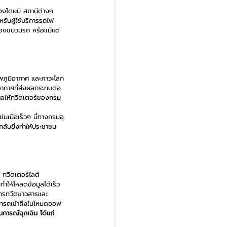
องโดยมี สถานีต่างๆ
รับผู้ใช้บริการรถไฟ
ของขบวนรถ หรือแม้แต่
พภูมิอากาศ และภาวะโลก
พอากาศที่ส่งผลกระทบต่อ
งผลให้ทวิตเตอร์ของกรม
เมื่อเร็วๆ นี้ทางกรมอุ
ลับยิ่งทำให้ประชาชน
 ทวิตเตอร์ไลต์ 
ำให้โหลดข้อมูลได้เร็ว
การทวีตข่าวสารและ
ามารถเข้าถึงในโหมดออฟ
การณ์ฉุกเฉิน ได้แก่