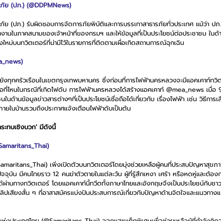
ณภัย (ปภ.) (@DDPMNews)
 (ปภ.) รับผิดชอบการจัดการภัยพิบัติและการบรรเทาสาธารภัยทั่วประเทศ แม้ว่า ปภ.จะ
รทำงานในภาคสนามของเจ้าหน้าที่ของกรมฯ และให้ข้อมูลที่เป็นประโยชน์ต่อประชาชน ใน
ใหม่บนทวิตเตอร์ที่น่ามีไว้ในรายการที่ติดตามเผื่อเกิดสถานการณ์ฉุกเฉิน
a_news)
ังทุกครัวเรือนในเขตกรุงเทพมหานคร ซึ่งก่อนที่การไฟฟ้านครหลวงจะมีแอคเคาท์ทวิ
ลือที่ไหนในกรณีที่เกิดไฟดับ การไฟฟ้านครหลวงได้สร้างแอคเคาท์ @mea_news เมื่อ 9 ป
ชนในด้านข้อมูลข่าวสารต่างๆที่เป็นประโยชน์เชื่อถือได้เกี่ยวกับ เรื่องไฟฟ้า เช่น วิธีกา
นภายในบ้านรวมถึงประกาศแจ้งเตือนไฟฟ้าดับเป็นต้น
ระทบเชิงบวก’ มีดังนี้
Samaritans_Thai)
amaritans_Thai) เพิ่งเปิดตัวบนทวิตเตอร์โดยมุ่งช่วยเหลือผู้คนที่ประสบปัญหาสุขภา
ัจจุบัน มีคนไทยราว 12 คนฆ่าตัวตายในแต่ละวัน ผู้ที่รู้สึกเหงา เศร้า หรือหดหู่และต้
้ผ่านทางทวิตเตอร์ โดยแอคเคาท์นี้ทวีตทั้งภาษาไทยและอังกฤษจึงเป็นประโยชน์กับชาวต่
ิปเสียงสั้น ๆ ที่อาสาสมัครแบ่งปันประสบการณ์เกี่ยวกับปัญหาด้านจิตใจและแนวทางแก้ไข
ส์แห่งประเทศไทย (@Samaritans_Thai) ออกแฮชแท็กพิเศษเพื่อช่วยเหลือผู้ที่กำลังคิดจ