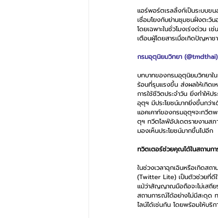
แอร์พอร์ตเรลลิ้งก์เป็นระบบขน
เชื่อมโยงกับย่านชุมชนฝั่งตะวั
โดยเฉพาะในชั่วโมงเร่งด่วน เ
เตือนผู้โดยสารเมื่อเกิดปัญหา
กรมอุตุนิยมวิทยา (@tmdthai)
บทบาทของกรมอุตุนิยมวิทยาใน
ร้อนที่รุนแรงขึ้น ส่งผลให้เกิด
การใช้ชีวิตประจำวัน ยิ่งทำให
อุตุฯ มีประโยชน์มากยิ่งขึ้นกว่าเ
แอคเคาท์ของกรมอุตุฯจะทวีตพยา
ตุฯ ทวีตไลฟ์อัปเดตรายงานสภา
มองเห็นประโยชน์มากขึ้นไปอีก
ทวิตเตอร์ช่วยคุณได้ในสถานการ
ในช่วงเวลาฉุกเฉินหรือเกิดสถาน
(Twitter Lite) เป็นตัวช่วยที่
แม้ว่าสัญญาณมือถือจะไม่เสถียร
สถานการณ์ได้อย่างไม่มีสะดุด 
ไลน์ได้เช่นกัน โดยพร้อมให้บร