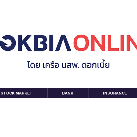
STOCK MARKET
BANK
INSURANCE