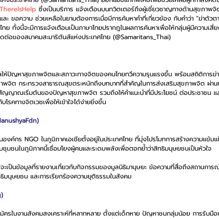
ThereIsHelp
 ซึ่งเป็นบริการ แจ้งเตือนบนทวิตเตอร์ถึงผู้เชี่ยวชาญทางด้านสุขภาพจ
าและ ขอความ ช่วยเหลือในยามต้องการเมื่อมีการค้นหาคำที่เกี่ยวข้อง กับคำว่า “ฆ่าตัวต
ย ทั้งนี้จะมีการแจ้งเตือนเป็นภาษาไทยปรากฎในผลการค้นหาเพื่อให้กลุ่มผู้มีความเสี
ติดต่อของสมาคมสะมาริตันส์แห่งประเทศไทย (@Samaritans_Thai)
ให้ปัญหาสุขภาพจิตและสภาวะทางจิตของคนไทยทวีความรุนแรงขึ้น พร้อมสถิติการฆ่าตัว
ุขภาพจิต กระทรวงสาธารณสุขตระหนักถึงบทบาทที่สำคัญในการส่งเสริมสุขภาพจิต ผ่า
ยวกับสัญญาณเริ่มต้นของปัญหาสุขภาพจิต รวมถึงให้คำแนะนำที่มีประโยชน์ ต่อประชาชน แล
โรคทางจิตเวชเพื่อให้เข้าใจได้ง่ายยิ่งขึ้น
anushyaFdn)
็นองค์กร NGO ในภูมิภาคเอเชียตั้งอยู่ในประเทศไทย ที่มุ่งโปรโมทการสร้างความแข้
ับชุมชนในภูมิภาคนี้เชื่อมโยงผู้คนและระดมพลังเพื่อตอกย้ำว่าสิทธิมนุษยชนเป็นหัวใจ
ป็นข้อมูลที่รายงานเกี่ยวกับกิจกรรมของมูลนิธิมานุษยะ ข้อความที่สื่อถึงสถานการณ์
สิทธิมนุษยชน และการเรียกร้องความยุติธรรมในสังคม
g)
มัครในงานสังคมสงเคราะห์ที่หลากหลาย ตั้งแต่เด็กหาย ปัญหาชนกลุ่มน้อย การรับมือก