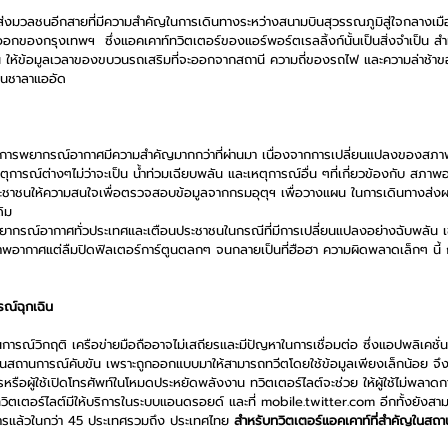
ส่งมวลชนอีกสายที่มีความสำคัญในการเดินทางระหว่างสนามบินสุวรรณภูมิสู่ใจกลางเมื
นออกของกรุงเทพฯ  ซึ่งแอคเคาท์ทวิตเตอร์ของแอร์พอร์ตเรลลิ้งก์นั้นเป็นสิ่งจำเป็น สำห
ช่น ให้ข้อมูลเวลาของขบวนรถเสริมที่จะออกจากสถานี ความถี่ของรถไฟ และความล่าช้า
ชานชาลาแออัด
การพยากรณ์อากาศมีความสำคัญมากกว่าที่ผ่านมา เนื่องจากการเปลี่ยนแปลงของสภา
เหตุการณ์ต่างๆไม่ว่าจะเป็น น้ำท่วมเฉียบพลัน และเหตุการณ์อื่น ๆที่เกี่ยวข้องกับ สภา
้ประชาชนให้ความสนใจเพื่อตรวจสอบข้อมูลจากกรมอุตุฯ เพื่อวางแผน ในการเดินทางส่
ดิม
กรณ์อากาศทั่วประเทศและเตือนประชาชนในกรณีที่มีการเปลี่ยนแปลงอย่างฉับพลัน เช่น
พอากาศแต่ลืมปิดฟิลเตอร์การ์ตูนตลกๆ จนกลายเป็นที่ฮือฮา ความผิดพลาดเล็กๆ นี้ ก
ณ์ฉุกเฉิน
การณ์วิกฤติ เครือข่ายมือถืออาจไม่เสถียรและมีปัญหาในการเชื่อมต่อ ซึ่งแอปพลิเคชั่น
ดีในสถานการณ์คับขัน เพราะถูกออกแบบมาให้สามารถทวีตโดยใช้ข้อมูลเพียงเล็กน้อย จึงท
หรือผู้ใช้เปิดโทรศัพท์ในโหมดประหยัดพลังงาน ทวิตเตอร์ไลต์จะช่วย ให้ผู้ใช้ไม่พลาด
ทวิตเตอร์ไลต์มีให้บริการในระบบแอนดรอยด์ และที่ mobile.twitter.com อีกทั้งยังส
ิการแล้วในกว่า 45 ประเทศรวมถึง ประเทศไทย 
สำหรับทวิตเตอร์แอคเคาท์ที่สำคัญในสถาน