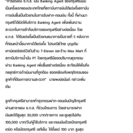
“การแต่งตั้ง ธ.ก.ส. เป็น Banking Agent ของกรุงศรีนี้นับ
เป็นครั้งแรกของประเทศไทยที่สถาบันการเงินได้แต่งตั้งสถาบัน
การเงินขึ้นเป็นตัวแทนในการรับฝาก-ถอนเงิน ทั้งนี้ ที่ผ่านมา 
กรุงศรีได้เปิดให้บริการ Banking Agent เพื่อเพิ่มความ
สะดวกในการเข้าถึงบริการของกรุงศรีอย่างต่อเนื่อง โดย 
ธ.ก.ส. ได้รับแต่งตั้งเป็นตัวแทนธนาคารเป็นรายที่ 5 หลังจาก
ที่ก่อนหน้านี้ธนาคารได้แต่งตั้ง ไปรษณีย์ไทย บุญเติม  
เคาน์เตอร์เซอร์วิสในร้าน 7-Eleven และร้าน Max Mart ที่
สถานีบริการน้ำมัน PT โดยกรุงศรีมียอดปริมาณธุรกรรม
ผ่าน Banking Agent เพิ่มขึ้นอย่างต่อเนื่อง สะท้อนให้เห็นถึง
กลยุทธ์การดำเนินงานที่ถูกต้อง สอดคล้องกับพฤติกรรมของ
ลูกค้าที่ต้องการความสะดวก”  นายพงษ์อนันต์ กล่าวเพิ่ม
เติม
ลูกค้ากรุงศรีสามารถทำธุรกรรมฝาก-ถอนเงินบัญชีกรุงศรี
ผ่านสาขาของ ธ.ก.ส. ที่ร่วมโครงการ โดยสามารถฝาก
เงินสดได้สูงสุด 30,000 บาท/รายการ และสูงสุดไม่เกิน 
100,000 บาท/วัน/ผู้ใช้บริการ และถอนเงินด้วยบัตรกรุงศรี 
เดบิต หรือบัตรกรุงศรี เอทีเอ็ม ได้ตั้งแต่ 100 บาท สูงสุด 