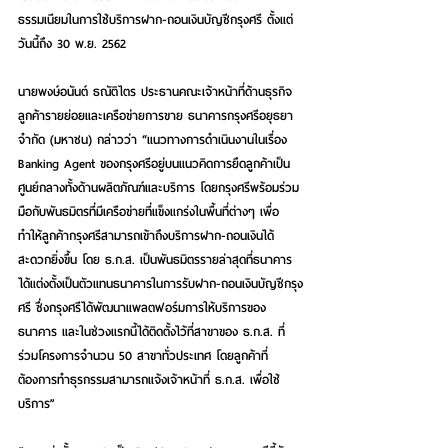
ธรรมเนียมในการใช้บริการฝาก-ถอนเงินบัญชีกรุงศรี ตั้งแต่
วันนี้ถึง 30 พ.ย. 2562
นายพงษ์อนันต์ ธณัติไตร ประธานคณะเจ้าหน้าที่ด้านธุรกิจ
ลูกค้ารายย่อยและเครือข่ายการขาย ธนาคารกรุงศรีอยุธยา 
จำกัด (มหาชน) กล่าวว่า “แนวทางการดำเนินงานในเรื่อง 
Banking Agent ของกรุงศรีอยู่บนแนวคิดการยึดลูกค้าเป็น
ศูนย์กลางทั้งด้านผลิตภัณฑ์และบริการ โดยกรุงศรีพร้อมร่วม
มือกับพันธมิตรที่มีเครือข่ายที่แข็งแกร่งในพื้นที่ต่างๆ เพื่อ
ทำให้ลูกค้ากรุงศรีสามารถเข้าถึงบริการฝาก-ถอนเงินได้
สะดวกยิ่งขึ้น โดย ธ.ก.ส. เป็นพันธมิตรรายล่าสุดที่ธนาคาร
ได้แต่งตั้งเป็นตัวแทนธนาคารในการรับฝาก-ถอนเงินบัญชีกรุง
ศรี ซึ่งกรุงศรีได้พัฒนาแพลตฟอร์มการให้บริการของ
ธนาคาร และในช่วงแรกนี้ได้ติดตั้งไว้ที่สาขาของ ธ.ก.ส. ที่
ร่วมโครงการจำนวน 50 สาขาทั่วประเทศ โดยลูกค้าที่
ต้องการทำธุรกรรมสามารถแจ้งเจ้าหน้าที่ ธ.ก.ส. เพื่อใช้
บริการ”