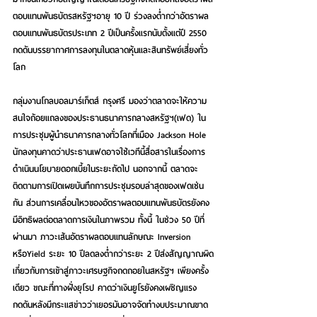
ตอบแทนพันธบัตรสหรัฐฯอายุ 10 ปี ร่วงลงต่ำกว่าอัตราผล
ตอบแทนพันธบัตรประเภท 2 ปีเป็นครั้งแรกนับตั้งแต่ปี 2550 
กดดันบรรยากาศการลงทุนในตลาดหุ้นและสินทรัพย์เสี่ยงทั่ว
โลก
กลุ่มงานโกลบอลมาร์เก็ตส์ กรุงศรี มองว่าตลาดจะให้ความ
สนใจถ้อยแถลงของประธานธนาคารกลางสหรัฐฯ(เฟด) ใน
การประชุมผู้นำธนาคารกลางทั่วโลกที่เมือง Jackson Hole 
นักลงทุนคาดว่าประธานเฟดอาจใช้เวทีนี้สื่อสารในเรื่องการ
ดำเนินนโยบายดอกเบี้ยในระยะถัดไป นอกจากนี้ ตลาดจะ
ติดตามการเปิดเผยบันทึกการประชุมรอบล่าสุดของเฟดเช่น
กัน ส่วนการเคลื่อนไหวของอัตราผลตอบแทนพันธบัตรยังคง
มีอิทธิผลต่อตลาดการเงินในภาพรวม ทั้งนี้ ในช่วง 50 ปีที่
ผ่านมา ภาวะเส้นอัตราผลตอบแทนลักษณะ Inversion 
หรือYield ระยะ 10 ปีลดลงต่ำกว่าระยะ 2 ปีส่งสัญญาณผิด
เกี่ยวกับการเข้าสู่ภาวะเศรษฐกิจถดถอยในสหรัฐฯ เพียงครั้ง
เดียว ขณะที่ทางฝั่งยุโรป คาดว่าเงินยูโรยังคงเผชิญแรง
กดดันหลังมีกระแสข่าวว่าเยอรมันอาจจัดทำงบประมาณขาด