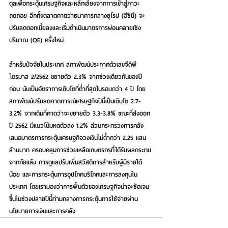
ดุลเพื่อกระตุ้นเศรษฐกิจและหลีกเลี่ยงจากการเข้าสู่ภาวะ
ถดถอย อีกทั้งตลาดคาดว่าธนาคารกลางยุโรป (อีซีบี) จะ
ปรับลดดอกเบี้ยลงและเริ่มดำเนินมาตรการผ่อนคลายเชิง
ปริมาณ (QE) ครั้งใหม่
สำหรับปัจจัยในประเทศ สภาพัฒน์ประกาศตัวเลขจีดีพี
ไตรมาส 2/2562 ขยายตัว 2.3% จากช่วงเดียวกันของปี
ก่อน นับเป็นอัตราการเติบโตที่ต่ำที่สุดในรอบกว่า 4 ปี โดย
สภาพัฒน์ปรับลดคาดการณ์เศรษฐกิจปีนี้เป็นเติบโต 2.7-
3.2% จากเดิมที่คาดว่าจะขยายตัว 3.3-3.8% ขณะที่ส่งออก
ปี 2562 มีแนวโน้มหดตัวลง 1.2% ส่วนกระทรวงการคลัง
เสนอมาตรการกระตุ้นเศรษฐกิจวงเงินไม่ต่ำกว่า 2.25 แสน
ล้านบาท ครอบคลุมการช่วยเหลือเกษตรกรที่ได้รับผลกระทบ
จากภัยแล้ง การดูแลปรับเพิ่มสวัสดิการสำหรับผู้มีรายได้
น้อย และการกระตุ้นการอุปโภคบริโภคและการลงทุนใน
ประเทศ โดยเรามองว่าการฟื้นตัวของเศรษฐกิจน่าจะชัดเจน
ขึ้นในช่วงปลายปีนี้ท่ามกลางการกระตุ้นการใช้จ่ายผ่าน
นโยบายการเงินและการคลัง