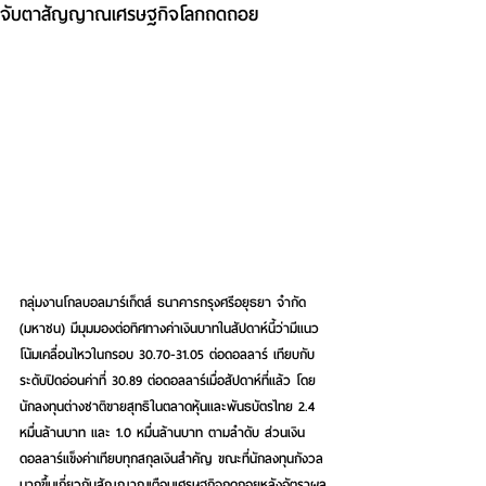
จับตาสัญญาณเศรษฐกิจโลกถดถอย
กลุ่มงานโกลบอลมาร์เก็ตส์ ธนาคารกรุงศรีอยุธยา จำกัด 
(มหาชน) มีมุมมองต่อทิศทางค่าเงินบาทในสัปดาห์นี้ว่ามีแนว
โน้มเคลื่อนไหวในกรอบ 30.70-31.05 ต่อดอลลาร์ เทียบกับ
ระดับปิดอ่อนค่าที่ 30.89 ต่อดอลลาร์เมื่อสัปดาห์ที่แล้ว โดย
นักลงทุนต่างชาติขายสุทธิในตลาดหุ้นและพันธบัตรไทย 2.4 
หมื่นล้านบาท และ 1.0 หมื่นล้านบาท ตามลำดับ ส่วนเงิน
ดอลลาร์แข็งค่าเทียบทุกสกุลเงินสำคัญ ขณะที่นักลงทุนกังวล
มากขึ้นเกี่ยวกับสัญญาณเตือนเศรษฐกิจถดถอยหลังอัตราผล