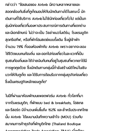
กล่าวว่า “ข้อเสนอของ Airbnb มีความหลากหลายและ
สอดคล้องกับสิ่งที่ภูเก็ตมอบให้กับนักเดินทางได้ในขณะนี้ นัก
เดินทางที่ใช้บริการ Airbnbไม่ใช่นักท่องเที่ยวทั่วไป แต่เป็นก
ลุ่มนักท่องเที่ยวที่มองหาประสบการณ์การเดินทางที่แตกต่าง
และมีเอกลักษณ์ ไม่ว่าจะเป็น วิลล่าแนวโมเดิร์น, โรงแรมบูติก
สุดครีเอทีฟ, หรือที่พักโฮมสเตย์แบบดั้งเดิม ซึ่งผู้เข้าพัก
จำนวน 79% ที่จองห้องพักกับ Airbnb เพราะอยากจะลอง
ใช้ชีวิตแบบคนท้องถิ่น และออกไปท่องเที่ยวในละแวกที่เป็น
ชุมชนท้องถิ่นและใช้จ่ายเงินกับคนที่อยู่ในชุมชนที่พวกเขาได้มี
การพูดคุยด้วย ซึ่งนักเดินทางกลุ่มนี้กำลังสร้างมิติใหม่ในเชิง
บวกให้กับภูเก็ต และได้รับการต้อนรับจากกลุ่มธุรกิจท่องเที่ยว
ซึ่งเป็นเศรษฐกิจหลักของภูเก็ต”
ในปีที่ผ่านมาห้องพักบนแพลตฟอร์ม Airbnb ทั่วโลกที่มา
จากโรงแรมบูติก, ที่พักแบบ bed & breakfasts, โฮสเทล 
และรีสอร์ต มีจำนวนเพิ่มขึ้นถึง 152% และสำหรับประเทศไทย
นั้น Airbnb ได้ลงนามบันทึกความเข้าใจ (MOU) ร่วมกับ
สมาคมการค้าธุรกิจที่พักบูติกไทย (Thailand Boutique 
Accommodation Trade Association: TBAA) เมื่อเดือน