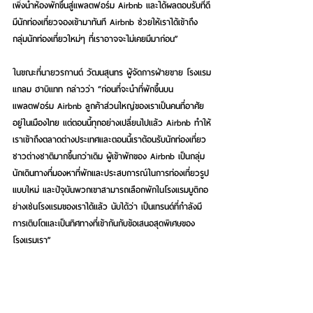
เพิ่งนำห้องพักขึ้นสู่แพลตฟอร์ม Airbnb และได้ผลตอบรับที่ดี
มีนักท่องเที่ยวจองเข้ามาทันที Airbnb ช่วยให้เราได้เข้าถึง
กลุ่มนักท่องเที่ยวใหม่ๆ ที่เราอาจจะไม่เคยมีมาก่อน”
ในขณะที่นายวรกานต์ วัฒนสุนทร ผู้จัดการฝ่ายขาย โรงแรม
แกลม ฮาบิแทท กล่าวว่า “ก่อนที่จะนำที่พักขึ้นบน
แพลตฟอร์ม Airbnb ลูกค้าส่วนใหญ่ของเราเป็นคนที่อาศัย
อยู่ในเมืองไทย แต่ตอนนี้ทุกอย่างเปลี่ยนไปแล้ว Airbnb ทำให้
เราเข้าถึงตลาดต่างประเทศและตอนนี้เราต้อนรับนักท่องเที่ยว
ชาวต่างชาติมากขึ้นกว่าเดิม ผู้เข้าพักของ Airbnb เป็นกลุ่ม
นักเดินทางที่มองหาที่พักและประสบการณ์ในการท่องเที่ยวรูป
แบบใหม่ และปัจุบันพวกเขาสามารถเลือกพักในโรงแรมบูติกอ
ย่างเช่นโรงแรมของเราได้แล้ว นับได้ว่า เป็นเทรนด์ที่กำลังมี
การเติบโตและเป็นทิศทางที่เข้ากันกับข้อเสนอสุดพิเศษของ
โรงแรมเรา”
นางสาวชนัญชิตา มณีวงศ์วิโรจน์ เจ้าหน้าที่ฝ่ายขาย บลู มัง
กี้ ฮับ แอนด์ โฮเต็ล ภูเก็ต ให้ข้อมูลเสริมว่า “โรงแรมของเรา
อยู่บนแพลตฟอร์มAirbnb มานานหลายปีแล้ว และยอดจอง