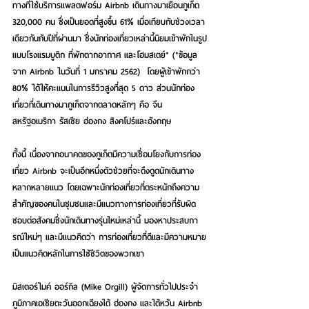
ทางที่ใช้บริการแพลตฟอร์ม Airbnb เดินทางมาเยือนภูเก็ต 
320,000 คน ซึ่งเป็นยอดที่สูงขึ้น 61% เมื่อเทียบกับช่วงเวลา
เดียวกันกับปีที่ผ่านมา ซึ่งนักท่องเที่ยวเหล่านี้นิยมเข้าพักในรูป
แบบโรงแรมบูติก ที่พักตากอากาศ และโฮมสเตย์* (*ข้อมูล
จาก Airbnb ในวันที่ 1 มกราคม 2562)  โดยผู้เข้าพักกว่า 
80% ได้ให้คะแนนในการรีวิวสูงที่สุด 5 ดาว ส่วนนักท่อง
เที่ยวที่เดินทางมาภูเก็ตจากตลาดหลักๆ คือ จีน 
สหรัฐอเมริกา รัสเซีย ฮ่องกง สิงคโปร์และอังกฤษ
ทั้งนี้ เนื่องจากอนาคตของภูเก็ตมีความเชื่อมโยงกับการท่อง
เที่ยว Airbnb จะเป็นอีกหนึ่งตัวช่วยที่จะดึงดูดนักเดินทาง
หลากหลายแนว โดยเฉพาะนักท่องเที่ยวที่ตระหนักถึงความ
สำคัญของคนในชุมชนและมีแนวทางการท่องเที่ยวที่รับผิด
ชอบต่อสังคมซึ่งนักเดินทางรุ่นใหม่เหล่านี้ มองหาประสบกา
รณ์ใหม่ๆ และมีแนวคิดว่า การท่องเที่ยวที่ดีและมีความหมาย
เป็นแนวคิดหลักในการใช้ชีวิตของพวกเขา
มิสเตอร์ไมค์ ออร์กิล (Mike Orgill) ผู้จัดการทั่วไปประจำ
ภูมิภาคเอเชียตะวันออกเฉียงใต้ ฮ่องกง และไต้หวัน Airbnb 