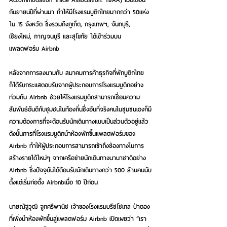
กันยายนปีที่ผ่านมา ทำให้มีโรงแรมบูติกไทยมากกว่า 50แห่ง
ใน 15 จังหวัด ซึ่งรวมถึงภูเก็ต, กรุงเทพฯ, จันทบุรี, 
เชียงใหม่, กาญจนบุรี และสุโขทัย ได้เข้าร่วมบน
แพลตฟอร์ม Airbnb
หลังจากการลงนามกับ สมาคมการค้าธุรกิจที่พักบูติกไทย 
ก็ได้รับกระแสตอบรับจากผู้ประกอบการโรงแรมบูติกอย่าง
ท่วมท้น Airbnb ช่วยให้โรงแรมบูติกสามารถเชื่อมความ
สัมพันธ์อันดีกับชุมชนในท้องถิ่นซึ่งอันที่จริงคนในชุมชนเองก็มี
ความต้องการที่จะต้อนรับนักเดินทางแบบเป็นส่วนตัวอยู่แล้ว 
ดังนั้นการที่โรงแรมบูติกนำห้องพักขึ้นแพลตฟอร์มของ 
Airbnb ทำให้ผู้ประกอบการสามารถเข้าถึงช่องทางในการ
สร้างรายได้ใหม่ๆ จากเครือข่ายนักเดินทางนานาชาติอย่าง 
Airbnb ซึ่งปัจจุบันได้ต้อนรับนักเดินทางกว่า 500 ล้านคนนับ
ตั้งแต่เริ่มก่อตั้ง Airbnbเมื่อ 10 ปีก่อน
นายณัฐวุฒิ จูฑศรีพานิช เจ้าของโรงแรมบรีซโซเทล ป่าตอง 
ที่เพิ่งนำห้องพักขึ้นสู่แพลตฟอร์ม Airbnb เปิดเผยว่า “เรา