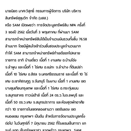
นายนิยต มาศะวิสุทธิ์ กรรมการผู้จัดการ บริษัท บริหาร
สินทรัพย์สุขุมวิท จำกัด (บสส.) 
หรือ SAM เปิดเผยว่า การจัดประมูลทรัพย์สิน NPA ครั้งที่ 
3 ของปี 2562 เมื่อวันที่ 3 พฤษภาคม ที่ผ่านมา SAM 
สามารถจำหน่ายทรัพย์สินได้เป็นจำนวนเงินรวมทั้งสิ้น 76.58 
ล้านบาท โดยมีผู้สนใจเข้าร่วมยื่นซองประมูลจำนวนมาก 
ทำให้ SAM สามารถจำหน่ายทรัพย์ทำเลดีออกไปหลาย
รายการ อาทิ บ้านเดี่ยว เนื้อที่ 1 งานเศษ อ.บ้านโฮ่ง 
จ.ลำพูน และเนื้อที่ 1 ไร่เศษ อ.แม่ทะ จ.ลำปาง ที่ดินเปล่า 
เนื้อที่ 10 ไร่เศษ อ.สิชล จ.นครศรีธรรมราช และเนื้อที่ 10 ไร่
เศษ อ.เขาคิชฌกูฏ จ.จันทบุรี โรงงาน เนื้อที่ 1 งานเศษ เขต
บางขุนเทียนกรุงเทพ และเนื้อที่ 1 ไร่เศษ อ.กระทุ่มแบน 
จ.สมุทรสาคร ทาวน์เฮ้าส์ เนื้อที่ 24 ตร.ว.ในจ.ลพบุรี และ
เนื้อที่ 50 ตร.ว.เศษ จ.สมุทรปราการ และห้องชุดพักอาศัย 
กว่า 10 รายการในเขตคลองสามวา เขตดินแดง เขต
หนองแขม กรุงเทพฯ เป็นต้น สำหรับการจัดงานประมูลครั้ง
ต่อไป ในวันศุกร์ที่ 7 มิถุนายน 2562 ที่โรงแรมเซ็นทารา แก
รนด์ แอท เซ็นทรัลพลาซา ลาดพร้าว กรุงเทพฯ  SAM 