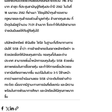
เมื่อเทียบกับงวดเดียวกันของปีก่อนที่มีรายได้รวม 746 ล้าน
บาท ล่าสุด ที่ประชุมสามัญผู้ถือหุ้นประจำปี 2562 ในวันที่ 
18 เมษายน 2562 ที่ผ่านมา ได้อนุมัตินำทุนสำรองตาม
กฎหมายและทุนสำรองส่วนล้ำมูลค่าหุ้น ล้างขาดทุนสะสม ที่
ปัจจุบันมีอยู่จำนวน 71.01 ล้านบาท ซึ่งจะทำให้บริษัทสามารถ
จ่ายเงินปันผลให้กับผู้ถือหุ้นได้
บริษัทหลักทรัพย์ ฟินันเซีย ไซรัส ในฐานะที่ปรึกษาทางการ
เงินให้ SISB ย้ำว่า การย้ายเข้าเทรดในตลาดหลักทรัพย์ฯ จะ
ช่วยปลดล็อกให้นักลงทุนสถาบัน กองทุนทั้งในและต่าง
ประเทศ สามารถเพิ่มน้ำหนักการลงทุนในหุ้น SISB ช่วยเพิ่ม
สภาพคล่องในการซื้อขายหุ้น และทำให้การเคลื่อนไหวของ
ราคามีเสถียรภาพมากขึ้น แนวโน้มในช่วง 3-5 ปีข้างหน้า 
คาดว่าผลการดำเนินงานของ SISB น่าจะเติบโตอย่างก้าว
กระโดด เนื่องจากมีฐานะทางการเงินที่แข็งแกร่ง และมีความ
พร้อมในการพัฒนาการศึกษา และนักเรียนให้มีคุณภาพมาก
ขึ้น