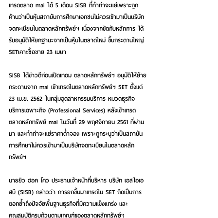
เทรดตลาด mai ได้ 5 เดือน SISB ที่ทำท่าจะแย่เพราะถูก
ค้านว่าเป็นหุ้นสถาบันการศึกษาเอกชนไม่ควรเข้ามาเป็นบริษัท
จดทะเบียนในตลาดหลักทรัพย์ฯ เนื่องจากขัดกับหลักการ ได้
รับอนุมัติให้ยกฐานะจากเป็นหุ้นในตลาดใหม่ ขึ้นกระดานใหญ่ 
SETเคาะซื้อขาย 23 เมษา
SISB ได้ข่าวดีก่อนเปิดเทอม ตลาดหลักทรัพย์ฯ อนุมัติให้ย้าย
กระดานจาก mai เข้าเทรดในตลาดหลักทรัพย์ฯ SET ตั้งแต่ 
23 เม.ย. 2562 ในกลุ่มอุตสาหกรรมบริการ หมวดธุรกิจ
บริการเฉพาะกิจ (Professional Services) หลังเข้าเทรด
ตลาดหลักทรัพย์ mai ในวันที่ 29 พฤศจิกายน 2561 ที่ผ่าน
มา และทำท่าจะแย่ราคาต่ำจอง เพราะถูกระบุว่าเป็นสถาบัน
การศึกษาไม่ควรเข้ามาเป็นบริษัทจดทะเบียนในตลาดหลัก
ทรัพย์ฯ
นายยิว ฮอค โคว ประธานเจ้าหน้าที่บริหาร บริษัท เอสไอเอ
สบี (SISB) กล่าวว่า การยกขึ้นมาเทรดใน SET ถือเป็นการ
ตอกย้ำถึงปัจจัยพื้นฐานธุรกิจที่มีความแข็งแกร่ง และ
คุณสมบัติครบถ้วนตามเกณฑ์ของตลาดหลักทรัพย์ฯ