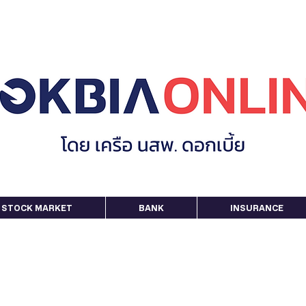
STOCK MARKET
BANK
INSURANCE