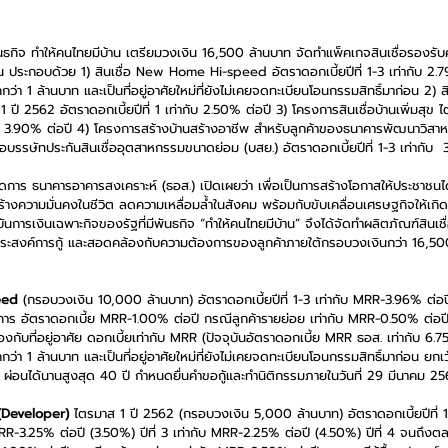
ธกิจ ทำให้คนไทยมีบ้าน เตรียมวงเงิน 16,500 ล้านบาท จัดทำแพ็คเกจสินเชื่อรองร
น ประกอบด้วย 1) สินเชื่อ New Home Hi-speed อัตราดอกเบี้ยปีที่ 1-3 เท่ากับ 2.79% ต่
กกว่า 1 ล้านบาท และเป็นที่อยู่อาศัยใหม่ที่ยังไม่เคยจดทะเบียนโอนกรรมสิทธิ์มาก่อน 2) 
ี 2562 อัตราดอกเบี้ยปีที่ 1 เท่ากับ 2.50% ต่อปี 3) โครงการสินเชื่อบ้านเพิ่มสุข ไ
่ากับ 3.90% ต่อปี 4) โครงการสร้างบ้านสร้างอาชีพ สำหรับลูกค้าของธนาคารพัฒนาว
บรรษัทประกันสินเชื่ออุตสาหกรรมขนาดย่อม (บสย.) อัตราดอกเบี้ยปีที่ 1-3 เท่ากับ  
ัดการ ธนาคารอาคารสงเคราะห์ (ธอส.) เปิดเผยว่า เพื่อเป็นการสร้างโอกาสให้ประชาชนได้ม
ร้างความมั่นคงในชีวิต ลดความเหลื่อมล้ำในสังคม พร้อมกับขับเคลื่อนเศรษฐกิจให้เก
นการเงินเฉพาะกิจของรัฐที่มีพันธกิจ “ทำให้คนไทยมีบ้าน” จึงได้จัดทำผลิตภัณฑ์สินเชื่อเพ
ระสงค์การกู้ และสอดคล้องกับความต้องการของลูกค้าภายใต้กรอบวงเงินกว่า 16,5
eed
 (กรอบวงเงิน 10,000 ล้านบาท) อัตราดอกเบี้ยปีที่ 1-3 เท่ากับ MRR-3.96% ต่อปี
าร อัตราดอกเบี้ย MRR-1.00% ต่อปี กรณีลูกค้ารายย่อย เท่ากับ MRR-0.50% ต่อปี 
องกับที่อยู่อาศัย ดอกเบี้ยเท่ากับ MRR (ปัจจุบันอัตราดอกเบี้ย MRR ธอส. เท่ากับ 6.75% ต่
ากกว่า 1 ล้านบาท และเป็นที่อยู่อาศัยใหม่ที่ยังไม่เคยจดทะเบียนโอนกรรมสิทธิ์มาก่อน ยกเ
 ผ่อนได้นานสูงสุด 40 ปี กำหนดยื่นคำขอกู้และทำนิติกรรมภายในวันที่ 29 มีนาคม 2
 (Developer)
 ไตรมาส 1 ปี 2562 (กรอบวงเงิน 5,000 ล้านบาท) อัตราดอกเบี้ยปีที่ 
บ MRR-3.25% ต่อปี (3.50%) ปีที่ 3 เท่ากับ MRR-2.25% ต่อปี (4.50%) ปีที่ 4 จนถึง