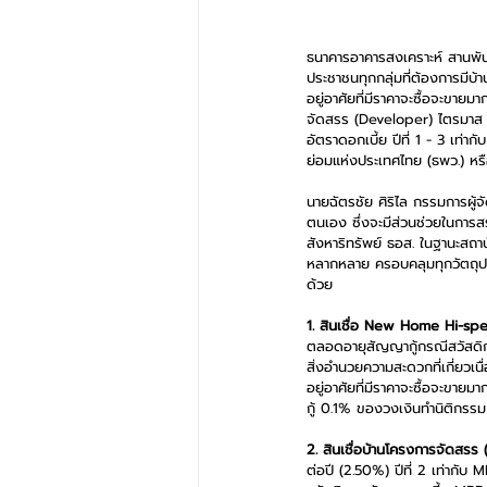
ธนาคารอาคารสงเคราะห์ สานพัน
ประชาชนทุกกลุ่มที่ต้องการมีบ้า
อยู่อาศัยที่มีราคาจะซื้อจะขายมา
จัดสรร (Developer) ไตรมาส 1 ป
อัตราดอกเบี้ย ปีที่ 1 - 3 เท
ย่อมแห่งประเทศไทย (ธพว.) หรือ
นายฉัตรชัย ศิริไล กรรมการผู้จ
ตนเอง ซึ่งจะมีส่วนช่วยในการส
สังหาริทรัพย์ ธอส. ในฐานะสถาบั
หลากหลาย ครอบคลุมทุกวัตถุป
ด้วย 
1. สินเชื่อ New Home Hi-sp
ตลอดอายุสัญญากู้กรณีสวัสดิก
สิ่งอำนวยความสะดวกที่เกี่ยวเนื่
อยู่อาศัยที่มีราคาจะซื้อจะขายม
กู้ 0.1% ของวงเงินทำนิติกรรม
2. สินเชื่อบ้านโครงการจัดสรร
ต่อปี (2.50%) ปีที่ 2 เท่ากั