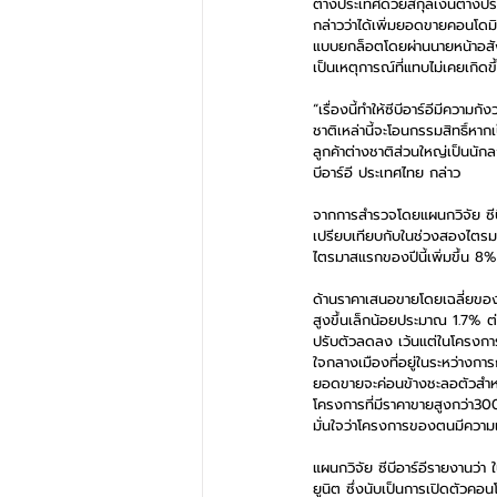
ต่างประเทศด้วยสกุลเงินต่างปร
กล่าวว่าได้เพิ่มยอดขายคอนโดมิ
แบบยกล็อตโดยผ่านนายหน้าอสังห
เป็นเหตุการณ์ที่แทบไม่เคยเกิดข
“เรื่องนี้ทำให้ซีบีอาร์อีมีความ
ชาติเหล่านี้จะโอนกรรมสิทธิ์หากเ
ลูกค้าต่างชาติส่วนใหญ่เป็นนัก
บีอาร์อี ประเทศไทย กล่าว
จากการสำรวจโดยแผนกวิจัย ซีบี
เปรียบเทียบกับในช่วงสองไตรมา
ไตรมาสแรกของปีนี้เพิ่มขึ้น 8% 
ด้านราคาเสนอขายโดยเฉลี่ยของค
สูงขึ้นเล็กน้อยประมาณ 1.7% ต่
ปรับตัวลดลง เว้นแต่ในโครงการ
ใจกลางเมืองที่อยู่ในระหว่างก
ยอดขายจะค่อนข้างชะลอตัวสำหรั
โครงการที่มีราคาขายสูงกว่า300
มั่นใจว่าโครงการของตนมีความ
แผนกวิจัย ซีบีอาร์อีรายงานว่า
ยูนิต ซึ่งนับเป็นการเปิดตัวคอน