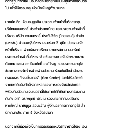
ออกสู่ภูมิภาคและในอนาคตจะขยายเพิ่มไปยังภูมิภาคอีสานต่อ
ไป เพื่อให้ครอบคลุมหัวเมืองใหญ่ทั่วประเทศ
นายบัณฑิต เจียมอนุกูลกิจ ประธานเจ้าหน้าที่บริหารกลุ่ม
บริษัทเจนเนอราลี่ ประจำประเทศไทย และประธานเจ้าหน้าที่
บริหาร บริษัท เจนเนอราลี่ ประกันชีวิต (ไทยแลนด์) จำกัด 
(มหาชน) นำคณะผู้บริหาร มร.แซมดาชิ สุมิต ประธานเจ้า
หน้าที่บริหาร ฝ่ายช่องทางรีเทล นายกรสยาม นนทรัตน์ 
ประธานเจ้าหน้าที่บริหาร ฝ่ายช่องทางการจัดจำหน่ายผ่าน
ตัวแทน และนายเกรียงศักดิ์ วงศ์ใหญ่ รองประธานอาวุโส 
ช่องทางการจัดจำหน่ายผ่านตัวแทน ร่วมกันเปิดสำนักงาน
ครบวงจร “เจนเซ็นเตอร์” (Gen Center) โดยได้รับเกียรติ
จากแขกกิตติมศักดิ์หลายหลายวงการของจังหวัดสงขลา 
พร้อมทีมตัวแทนเจนเนอราลี่โซนภาคใต้ที่เดินทางมาร่วมงาน
คับคั่ง อาทิ ดร.พฤกษ์ พัฒโน รองนายกเทศมนตรีนคร
หาดใหญ่ นายนุกูล สวนขวัญ ผู้อำนวยการภาคอาวุโส สำ
นักงานคปภ. ภาค 9 จังหวัดสงขลา
นอกจากนี้แล้วเพื่อเป็นการเฉลิมฉลองเปิดสาขาหาดใหญ่ เจน