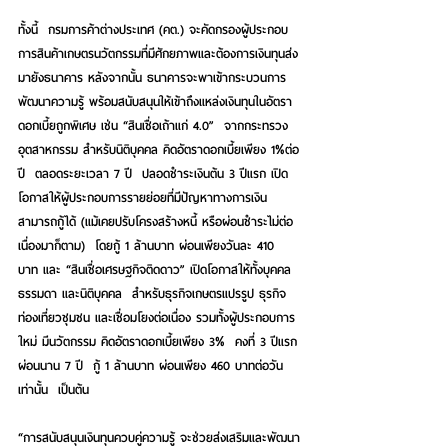
ทั้งนี้  กรมการค้าต่างประเทศ (คต.) จะคัดกรองผู้ประกอบ
การสินค้าเกษตรนวัตกรรมที่มีศักยภาพและต้องการเงินทุนส่ง
มายังธนาคาร หลังจากนั้น ธนาคารจะพาเข้ากระบวนการ
พัฒนาความรู้ พร้อมสนับสนุนให้เข้าถึงแหล่งเงินทุนในอัตรา
ดอกเบี้ยถูกพิเศษ เช่น “สินเชื่อเถ้าแก่ 4.0”  จากกระทรวง
อุตสาหกรรม สำหรับนิติบุคคล คิดอัตราดอกเบี้ยเพียง 1%ต่อ
ปี  ตลอดระยะเวลา 7 ปี  ปลอดชำระเงินต้น 3 ปีแรก เปิด
โอกาสให้ผู้ประกอบการรายย่อยที่มีปัญหาทางการเงิน
สามารถกู้ได้ (แม้เคยปรับโครงสร้างหนี้ หรือผ่อนชำระไม่ต่อ
เนื่องมาก็ตาม)  โดยกู้ 1 ล้านบาท ผ่อนเพียงวันละ 410 
บาท และ “สินเชื่อเศรษฐกิจติดดาว” เปิดโอกาสให้ทั้งบุคคล
ธรรมดา และนิติบุคคล  สำหรับธุรกิจเกษตรแปรรูป ธุรกิจ
ท่องเที่ยวชุมชน และเชื่อมโยงต่อเนื่อง รวมทั้งผู้ประกอบการ
ใหม่ มีนวัตกรรม คิดอัตราดอกเบี้ยเพียง 3%  คงที่ 3 ปีแรก 
ผ่อนนาน 7 ปี  กู้ 1 ล้านบาท ผ่อนเพียง 460 บาทต่อวัน
เท่านั้น  เป็นต้น
“การสนับสนุนเงินทุนควบคู่ความรู้ จะช่วยส่งเสริมและพัฒนา