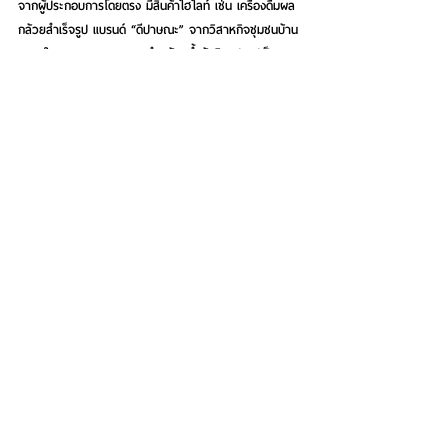
จากผู้ประกอบการโดยตรง มีสินค้าไฮไลท์ เช่น เครื่องดื่มผล
กล้วยสำเร็จรูป แบรนด์ “ดีปาษณะ” จากวิสาหกิจชุมชนบ้าน
สบายใจ จ.สมุทรสงคราม  นำกล้วยน้ำว้าดิบแปรรูปเป็น
เครื่องดื่ม ช่วยให้ร่างกายดูดซึมสารอาหารได้ทันที  มี
ประโยชน์เรื่องระบบย่อยอาหาร รักษาแผลในกระเพาะ และลด
กรดไหลย้อน,  อาหารเสริมสกัดเซราไมด์จากข้าว แบรนด์ 
“ORICE” ได้รางวัลชมเชย สินค้านวัตกรรมจากข้าว ประเภท
อาหารที่มีวางจำหน่ายแล้ว ในงานประกวด rice plus 
award 2018 และ แบรนด์ “healthy buddy” นำข้าวมาทำ
เป็นขนมขบเคี้ยวเพื่อเพิ่มมูลค่า ได้รับคูปองขนมนวัตกรรม
จาก สำนักงานนวัตกรรมแห่งชาติ (NIA) เป็นต้น
See All
Recent Posts