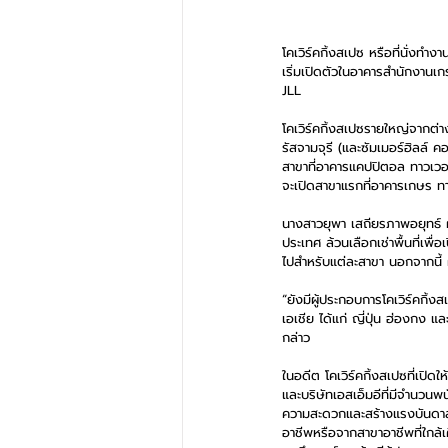
โคเวิร์คกิ้งสเปซ หรือที่นั่งทำ
เริ่มเปิดตัวในอาคารสำนักงานเ
JLL
โคเวิร์คกิ้งสเปซรายใหญ่จากต่าง
รัสจามจุรี (และซัมเมอร์ฮิลล์ 
สาขาที่อาคารแคปปิตอล ทาวเวอ
จะเปิดสาขาแรกที่อาคารเกษร ทาว
นางสาวยุพา เสถียรภาพอยุทธ์ ผ
ประเทศ ล้วนเลือกเช่าพื้นที่เพ
ไปสำหรับแต่ละสาขา นอกจากนี้ 
“ยังมีผู้ประกอบการโคเวิร์คกิ้
เอเชีย ได้แก่ ญี่ปุ่น ฮ่องก
กล่าว
ในอดีต โคเวิร์คกิ้งสเปซที่เปิ
และบริษัทเอสเอ็มอีที่มีจำนวนพ
ความสะดวกและสร้างแรงบันดาลใ
อาชีพหรือจากสาขาอาชีพที่ใกล้เค