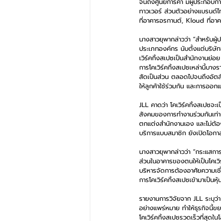
จนถึงศูนย์การค้า มีผู้ประกอบก
ทาวเวอร์ ส่วนตัวอย่างแบรนด์
ที่อาคารอรกานต์, Kloud ที่อา
นางสาวยุพากล่าวว่า “สำหรับผู้ป
ประเภทองค์กร นับตั้งแต่บริษัท
เวิร์คกิ้งสเปซเป็นสำนักงานย่อย
การโคเวิร์คกิ้งสเปซเหล่านี้บา
สัดเป็นส่วน ตลอดไปจนถึงอัตลั
ให้ลูกค้าใช้ร่วมกัน และการออกแบ
JLL คาดว่า โคเวิร์คกิ้งสเปซจะเ
สังคมของการทำงานร่วมกันเท่านั้
ตกแต่งสำนักงานเอง และไม่ต้อง
บริการแบบสมาชิก ยังเปิดโอกาส
นางสาวยุพากล่าวว่า “กระแสการ
ส่วนในอาคารของตนให้เป็นโคเวิร์
บริหารจัดการต้องอาศัยความเชี่ย
การโคเวิร์คกิ้งสเปซเข้ามาเป็นหุ
รายงานการวิจัยจาก JLL ระบุว่า
อย่างแพร่หมาย ทำให้ธุรกิจนี้ข
โคเวิร์คกิ้งสเปซรวดเร็วที่สุด