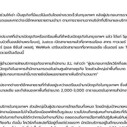
งานร่วมให้เช่า เป็นธุรกิจที่มีแนวโน้มเติบโตอย่างรวดเร็วในกรุงเทพฯ หลังผู้ประกอบกา
กรดเอและคาดว่าจะมีอีกหลายรายตามเข้ามา ตามการรายงานจากบริษัทที่ปรึกษาและบริกา
ประเทศที่เข้ามาเปิดธุรกิจหรือเตรียมพื้นที่สำหรับเปิดธุรกิจในกรุงเทพฯ แล้ว ได้แก่ S
คอมมิวตี้มอลล์ย่านพระโขนง), Justco เปิดสาขาแรกแล้วที่อาคารเอไอเอ สาทร ทาวเวอร์
ร์ (ออล ซีซั่นส์ เพลส), WeWork เตรียมเปิดสาขาแรกที่อาคารเอเชีย เซ็นเตอร์ และ
เวอร์ในเดือนนี้
ู้อำนวยการฝ่ายบริการธุรกิจอาคารสำนักงาน JLL กล่าวว่า “ผู้ประกอบการโคเวิร์คกิ้ง
ื่อเปิดธุรกิจในอาคารสำนักงานเกรดเอในย่านศูนย์กลางธุรกิจ โดยส่วนใหญ่เช่าพื้นที่ขน
ผู้ประกอบการเหล่านี้บางรายยังมีแผนขยายสาขาเพิ่มอีกจำนวนมาก”
งสเปซจากต่างชาติอีกหลายรายที่กำลังอยู่ระหว่างเตรียมเข้ามาเปิดธุรกิจในกรุงเทพฯ ซึ
ง และมาเลเซีย และกำลังมองหาพื้นที่เช่าขนาด 2,000-3,000 ตารางเมตรในอาคารสำนัก
ดให้บริการในกรุงเทพฯ ส่วนใหญ่เป็นผู้ประกอบการไทยเกือบทั้งหมด โดยมีกลุ่มเป้าหมายห
นักงานน้อยและไม่จำเป็นต้องมีออฟฟิศเต็มรูปแบบ รวมไปจนถึงกลุ่มคนทำงานอิสระที่ต้อง
จในการทำงานได้ดีกว่าการนั่งทำงานที่บ้าน ตลอดจนถึงการมีโอกาสได้ปฏิสัมพันธ์กั
ียงกัน ดังนั้น โคเวิร์คกิ้งสเปซที่มีอยู่ตั้งแต่ช่วงแรกๆ มักเปิดบริการอยู่ในตึกขนา