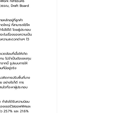
BIGWork ที่สาธรนคร
ฐีวรรณ, Draft Board 
หลักอยู่ที่ลูกค้า
าดใหญ่ ที่สามารถใช้โค
้าไปใช้ได้ โดยผู้ประกอบ
่าจะในเรื่องของความเป็น
วยความสะดวกต่างๆ ไว้
วดล้อมที่เอื้อให้เกิด
ำงาน ไม่จำเป็นต้องลงทุน
จากนี้ รูปแบบการให้
ี่มีอยู่จริง
วคิดการปรับพื้นที่บาง
ลย อย่างไรก็ดี การ
สนใจที่จะหาผู้ประกอบ
ซ กำลังได้รับความนิยม
ัวของเซอร์วิสออฟฟิศและ
ายตัว 25.7% และ 21.6% 