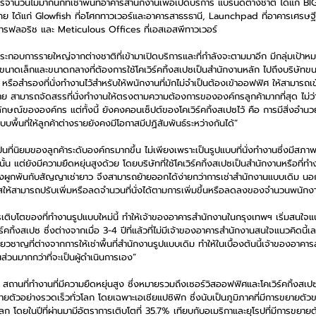
ารจำนวนไม่มากนักที่เช่าพื้นที่อาคารสำนักงานเพื่อเปิดบริการ แบรนด์ต่างชาติ ได้แก่ 
ไทย ได้แก่ Glowfish ที่อโศกทาวเวอร์และอาคารสาธรธานี, Launchpad ที่อาคารเศรษ
คารฟลอริช และ Meticulous Offices ที่เอสเอสพีทาวเวอร์
ระกอบการรายใหญ่จากต่างชาติที่เข้ามาเปิดบริการและที่กำลังจะตามมาอีก มีกลุ่มเป้าหมาย
ขนาดเล็กและขนาดกลางที่ต้องการใช้โคเวิร์คกิ้งสเปซเป็นสำนักงานหลัก ไปถึงบริษัทขน
 หรือสำรองที่นั่งทำงานไว้สำหรับให้พนักงานที่มักไม่จำเป็นต้องเข้าออฟฟิศ ให้สามารถเข
งราย สามารถจัดสรรที่นั่งทำงานให้ตรงตามความต้องการขององค์กรลูกค้ามากที่สุด ไม่ว
กษณ์ขององค์กร แต่ทั้งนี้ ยังคงคอนเซ็ปต์ของโคเวิร์คกิ้งสเปซไว้ คือ การมีสิ่งอำน
บพื้นที่ให้ลูกค้าต่างรายยังคงมีโอกาสมีปฏิสัมพันธ์ระหว่างกันได้”
ป็นที่นิยมของลูกค้าระดับองค์กรมากขึ้น ไม่เพียงเพราะเป็นรูปแบบที่นั่งทำงานซึ่งมีสภาพแ
น แต่ยังมีความยืดหยุ่นสูงด้วย โดยบริษัทที่ใช้โคเวิร์คกิ้งสเปซเป็นสำนักงานหรือที่ท
ผูกพันกับสัญญาเช่ายาว จึงสามารถย้ายออกได้ง่ายกว่าการเช่าสำนักงานแบบเดิม นอก
ให้สามารถปรับเพิ่มหรือลดจำนวนที่นั่งได้ตามการเพิ่มขึ้นหรือลดลงของจำนวนพนักงานท
เติบโตของที่ทำงานรูปแบบใหม่นี้ ทำให้เจ้าของอาคารสำนักงานในกรุงเทพฯ เริ่มสนใจแน
คกิ้งสเปซ ซึ่งต่างจากเมื่อ 3-4 ปีที่แล้วที่ไม่มีเจ้าของอาคารสำนักงานสนใจแนวคิดนี้เ
วชาญที่ต่างจากการให้เช่าพื้นที่สำนักงานรูปแบบเดิม ทำให้ในเบื้องต้นนี้เจ้าของอาคาร
้นส่วนมากกว่าที่จะเป็นผู้ดำเนินการเอง”
 สถานที่ทำงานที่มีความยืดหยุ่นสูง ซึ่งหมายรวมถึงเซอร์วิสออฟฟิศและโคเวิร์คกิ้งสเป
ยายตัวอย่างรวดเร็วทั่วโลก โดยเฉพาะเอเชียแปซิฟิก ซึ่งนับเป็นภูมิภาคที่มีการขยายต
ในโลก โดยในปีที่ผ่านมามีอัตราการเติบโตที่ 35.7% เทียบกับอเมริกาและยุโรปที่มีการขย