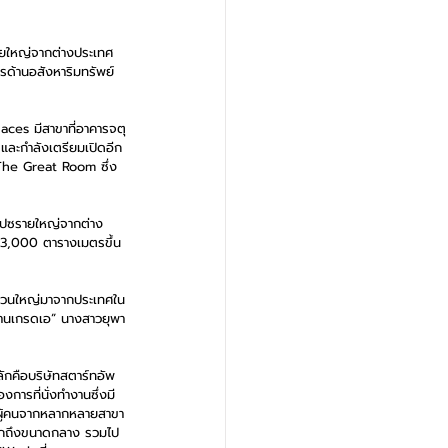
รรายใหญ่จากต่างประเทศ
รด้านอสังหาริมทรัพย์ 
paces มีสาขาที่อาคารจตุ
 และกำลังเตรียมเปิดอีก
 The Great Room ซึ่ง
สเปซรายใหญ่จากต่าง
าด 3,000 ตารางเมตรขึ้น
่งส่วนใหญ่มาจากประเทศใน
งานเกรดเอ” นางสาวยุพา
ลักคือบริษัทสตาร์ทอัพ
การที่นั่งทำงานซึ่งมี
บผู้คนจากหลากหลายสาขา
ดเล็กถึงขนาดกลาง รวมไป