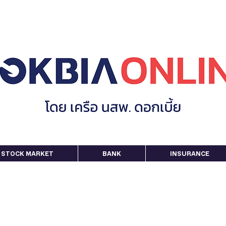
STOCK MARKET
BANK
INSURANCE