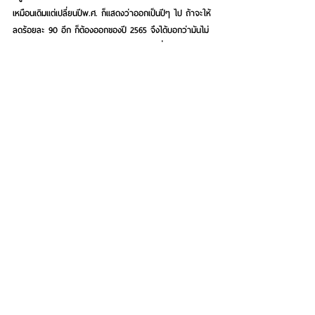
เหมือนเดิมแต่เปลี่ยนปีพ.ศ. ก็แสดงว่าออกเป็นปีๆ ไป ถ้าจะให้
ลดร้อยละ 90 อีก ก็ต้องออกของปี 2565 จึงได้บอกว่ามันไม่
เหมือนเดิม มันเหมือนเดิมแค่เล่มแรก ส่วนเล่มที่สองไม่เหมือน
เดิม ฉะนั้นประชาชนจะเข้าใจผิด ผู้ประกอบการก็เข้าใจผิดเสีย
ส่วนใหญ่ กว่าจะเข้าใจก็ต้องทำหนังสือในของภาคเอกชนไปที่
กระทรวงการคลังและรัฐมนตรีคลังเมื่อหลังปีใหม่นี่เอง 
ปรากฏว่าทางกระทรวงการคลังและรัฐมนตรีถึงกับประกาศ
สัมภาษณ์สื่อว่าไม่ลด 90% เพราะที่ผ่านมารัฐบาลต้อง
ซัพพอร์ตให้เงินอุดหนุนในส่วนท้องถิ่นซึ่งมีกรุงเทพด้วย 
พัทยาด้วย ที่อุดหนุนไป ถ้าจำไม่ผิด 7-8 พันล้านบาท ก็คือ
ไม่มีงบอุดหนุนประมาณนี้
ทีนี้ก็มีประเด็นว่า ส่วนหนึ่งก็เห็นใจว่ารัฐบาลมีภาระใช้จ่าย
เยอะในส่วนอื่น ซึ่งในภาคประชาชนคือเหมือนเดิมแต่จริงๆ ไม่
เหมือนเดิม เขาก็สับสนเข้าใจผิดและจริงๆ เขาเคยจ่ายมา และ
ตอนประกาศปี 2564 คนที่ให้ เรื่องโควิด สภาพเศรษฐกิจ ให้
พี่น้องผม ผมจะเรียนว่าสิ่งที่เกิดขึ้นโควิดปี 2563 กับ 2564 
และ ปี 2565 มันดีขึ้นหรือไม่ มันไม่ได้ดีขึ้น วันนี้ก็หลายพัน