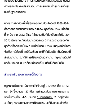
ขยายเวลาออกไป ราคาประเมินใหม่ปกติก็ประเมินเดิม ดังนั้น
ถ้าใครยังใช้ราคาประเมินเดิม ค่าธรรมเนียมทำธุรกรรมก็อยู่
บนพื้นฐานราคาเดิม
มาตรการอีกตัวหนึ่งที่รัฐบาลออกในช่วงโควิดปี 2563-2564 
คือการออกมาตรการของพ.ร.บ.สิ่งปลูกสร้าง 2562 เมื่อวัน
ที่ 9 มีนาคม 2562 ถ้าเราใช้ความเดิมก็ต้องย้อนกลับไป 20-
30 ปี มีการถกเถียงกันมาโดยตลอด มีการเจรจาต่อรองกัน 
สุดท้ายก็ออกมาเป็นพ.ร.บ.เมื่อมีนาคม 2562 เหตุผลคือมีการ
จัดเก็บภาษีท้องที่ ภาษีโรงเรือน ภาษีที่ดินในอดีต เป็นปัญหาที่
สะสมมานาน ไม่ได้มีการปรับมาเป็นเวลานาน กฎหมายเดิมใช้
มาตั้ง 50-60 ปี เขาก็เลยมีการแก้ไข ปรับให้ทันสมัยขึ้น
สาระสำคัญของกฎหมายนี้คืออะไร
กฎหมายดังกล่าว มีมาตราสำคัญอยู่ 3 มาตรา คือ 37, 55 
และ 94 ซึ่งมาตรา 37 เป็นการกำหนดอัตราเพดานของการ
จัดเก็บภาษีที่ดิน 4-5 ประเภท 
1. เกษตรกรรม
 2. ที่อยู่อาศัย 
3. อื่นๆ หมายความว่าพาณิชยกรรม 4.ที่ดินว่างเปล่าหรือ