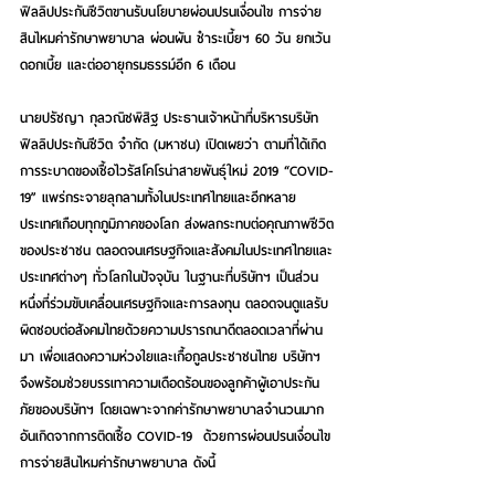
ฟิลลิปประกันชีวิตขานรับนโยบายผ่อนปรนเงื่อนไข การจ่าย
สินไหมค่ารักษาพยาบาล ผ่อนผัน ชำระเบี้ยฯ 60 วัน ยกเว้น
ดอกเบี้ย และต่ออายุกรมธรรม์อีก 6 เดือน
นายปรัชญา กุลวณิชพิสิฐ ประธานเจ้าหน้าที่บริหารบริษัท 
ฟิลลิปประกันชีวิต จำกัด (มหาชน) เปิดเผยว่า ตามที่ได้เกิด
การระบาดของเชื้อไวรัสโคโรน่าสายพันธุ์ใหม่ 2019 “COVID-
19” แพร่กระจายลุกลามทั้งในประเทศไทยและอีกหลาย
ประเทศเกือบทุกภูมิภาคของโลก ส่งผลกระทบต่อคุณภาพชีวิต
ของประชาชน ตลอดจนเศรษฐกิจและสังคมในประเทศไทยและ
ประเทศต่างๆ ทั่วโลกในปัจจุบัน ในฐานะที่บริษัทฯ เป็นส่วน
หนึ่งที่ร่วมขับเคลื่อนเศรษฐกิจและการลงทุน ตลอดจนดูแลรับ
ผิดชอบต่อสังคมไทยด้วยความปรารถนาดีตลอดเวลาที่ผ่าน
มา เพื่อแสดงความห่วงใยและเกื้อกูลประชาชนไทย บริษัทฯ 
จึงพร้อมช่วยบรรเทาความเดือดร้อนของลูกค้าผู้เอาประกัน
ภัยของบริษัทฯ โดยเฉพาะจากค่ารักษาพยาบาลจำนวนมาก
อันเกิดจากการติดเชื้อ COVID-19  ด้วยการผ่อนปรนเงื่อนไข
การจ่ายสินไหมค่ารักษาพยาบาล ดังนี้