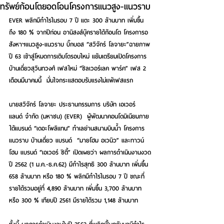
ทรัพย์ก้อนโตยอดโอนโครงการแนวสูง-แนวราบ
EVER พลิกมีกำไรในรอบ 7 ปี แตะ 300 ล้านบาท เพิ่มขึ้น
ถึง 180 % จากปีก่อน อานิสงส์บุ๊ครายได้ก้อนโต โครงการอ
สังหาฯแนวสูง-แนวราบ บิ๊กบอส “สวิจักร์ โลจายะ”ฉายภาพ
ปี 63 เข้าสู่โหมดการเติบโตรอบใหม่ แย้มเตรียมเปิดโครงการ
บ้านเดี่ยวสุวินทวงศ์ เฟสใหม่ “ซิลเวอร์เลค พาร์ค” เฟส 2 
เดือนมีนาคมนี้  มั่นใจกระแสตอบรับแรงไม่แพ้เฟสแรก
นายสวิจักร์ โลจายะ ประธานกรรมการ บริษัท เอเวอร์
แลนด์ จำกัด (มหาชน) (EVER)  ผู้พัฒนาคอนโดมิเนียมภาย
ใต้แบรนด์ “เดอะโพลิแทน” ทำเลย่านสนามบินน้ำ โครงการ
แนวราบ บ้านเดี่ยว แบรนด์  “มายโฮม อเวนิว” และทาวน์
โฮม แบรนด์ “เอเวอร์ ซิตี้” เปิดเผยว่า ผลการดำเนินงานงวด
ปี 2562 (1 ม.ค.-ธ.ค.62) มีกำไรสุทธิ 300 ล้านบาท เพิ่มขึ้น 
658 ล้านบาท หรือ 180 % พลิกมีกำไรในรอบ 7 ปี ขณะที่
รายได้รวมอยู่ที่ 4,890 ล้านบาท เพิ่มขึ้น 3,700 ล้านบาท 
หรือ 300 % เทียบปี 2561 มีรายได้รวม 1,148 ล้านบาท