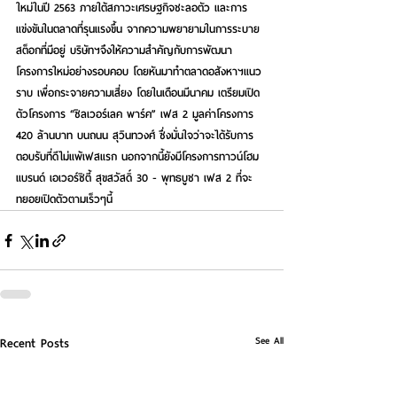
ใหม่ในปี 2563 ภายใต้สภาวะเศรษฐกิจชะลอตัว และการ
แข่งขันในตลาดที่รุนแรงขึ้น จากความพยายามในการระบาย
สต็อกที่มีอยู่ บริษัทฯจึงให้ความสำคัญกับการพัฒนา
โครงการใหม่อย่างรอบคอบ โดยหันมาทำตลาดอสังหาฯแนว
ราบ เพื่อกระจายความเสี่ยง โดยในเดือนมีนาคม เตรียมเปิด
ตัวโครงการ “ซิลเวอร์เลค พาร์ค” เฟส 2 มูลค่าโครงการ 
420 ล้านบาท บนถนน สุวินทวงศ์ ซึ่งมั่นใจว่าจะได้รับการ
ตอบรับที่ดีไม่แพ้เฟสแรก นอกจากนี้ยังมีโครงการทาวน์โฮม 
แบรนด์ เอเวอร์ซิตี้ สุขสวัสดิ์ 30 - พุทธบูชา เฟส 2 ที่จะ
ทยอยเปิดตัวตามเร็วๆนี้
See All
Recent Posts