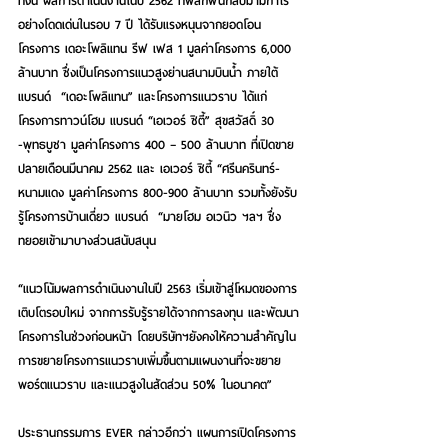
ทั้งนี้ ผลการดำเนินงานในปี 2562 ที่พลิกฟื้นกลับมามีกำไร
อย่างโดดเด่นในรอบ 7 ปี ได้รับแรงหนุนจากยอดโอน
โครงการ เดอะโพลิแทน รีฟ เฟส 1 มูลค่าโครงการ 6,000 
ล้านบาท ซึ่งเป็นโครงการแนวสูงย่านสนามบินน้ำ ภายใต้
แบรนด์  “เดอะโพลิแทน” และโครงการแนวราบ ได้แก่ 
โครงการทาวน์โฮม แบรนด์ “เอเวอร์ ซิตี้” สุขสวัสดิ์ 30 
-พุทธบูชา มูลค่าโครงการ 400 – 500 ล้านบาท ที่เปิดขาย
ปลายเดือนมีนาคม 2562 และ เอเวอร์ ซิตี้ “ศรีนครินทร์-
หนามแดง มูลค่าโครงการ 800-900 ล้านบาท รวมทั้งยังรับ
รู้โครงการบ้านเดี่ยว แบรนด์  “มายโฮม อเวนิว ฯลฯ ซึ่ง
ทยอยเข้ามาบางส่วนสนับสนุน
“แนวโน้มผลการดำเนินงานในปี 2563 เริ่มเข้าสู่โหมดของการ
เติบโตรอบใหม่ จากการรับรู้รายได้จากการลงทุน และพัฒนา
โครงการในช่วงก่อนหน้า โดยบริษัทฯยังคงให้ความสำคัญใน
การขยายโครงการแนวราบเพิ่มขึ้นตามแผนงานที่จะขยาย
พอร์ตแนวราบ และแนวสูงในสัดส่วน 50% ในอนาคต”
ประธานกรรมการ EVER กล่าวอีกว่า แผนการเปิดโครงการ