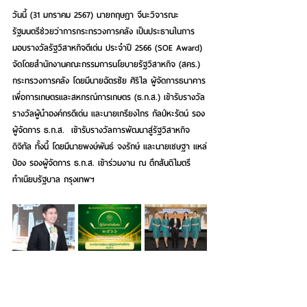
วันนี้ (31 มกราคม 2567) นายกฤษฎา จีนะวิจารณะ 
รัฐมนตรีช่วยว่าการกระทรวงการคลัง เป็นประธานในการ
มอบรางวัลรัฐวิสาหกิจดีเด่น ประจำปี 2566 (SOE Award) 
จัดโดยสำนักงานคณะกรรมการนโยบายรัฐวิสาหกิจ (สคร.) 
กระทรวงการคลัง โดยมีนายฉัตรชัย ศิริไล ผู้จัดการธนาคาร
เพื่อการเกษตรและสหกรณ์การเกษตร (ธ.ก.ส.) เข้ารับรางวัล
รางวัลผู้นำองค์กรดีเด่น และนายเกรียงไกร กัลป์หะรัตน์ รอง
ผู้จัดการ ธ.ก.ส.  เข้ารับรางวัลการพัฒนาสู่รัฐวิสาหกิจ
ดิจิทัล ทั้งนี้ โดยมีนายพงษ์พันธ์ จงรักษ์ และนายเชษฐา แหล่
ป้อง รองผู้จัดการ ธ.ก.ส. เข้าร่วมงาน ณ ตึกสันติไมตรี 
ทำเนียบรัฐบาล กรุงเทพฯ