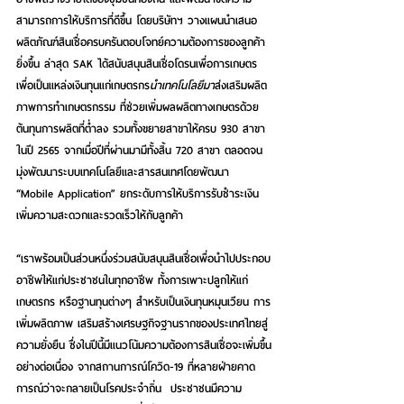
สามารถการให้บริการที่ดีขึ้น โดยบริษัทฯ วางแผนนำเสนอ
ผลิตภัณฑ์สินเชื่อครบครันตอบโจทย์ความต้องการของลูกค้า
ยิ่งขึ้น ล่าสุด SAK ได้สนับสนุนสินเชื่อโดรนเพื่อการเกษตร  
เพื่อเป็นแหล่งเงินทุนแก่เกษตรกร
นำเทคโนโลยีมา
ส่งเสริมผลิต
ภาพ
การทำเกษตรกรรม 
ที่ช่วยเพิ่มผลผลิตทางเกษตรด้วย
ต้นทุนการผลิตที่ต่ำลง รวมทั้ง
ขยายสาขาให้ครบ 930 สาขา
ในปี 2565 จากเมื่อปีที่ผ่านมามีทั้งสิ้น 720 สาขา ตลอดจน
มุ่งพัฒนาระบบเทคโนโลยีและสารสนเทศโดยพัฒนา 
“Mobile Application” ยกระดับการให้บริการรับชำระเงิน
เพิ่มความสะดวกและรวดเร็วให้กับลูกค้า  
“เราพร้อมเป็นส่วนหนึ่งร่วมสนับสนุนสินเชื่อเพื่อนำไปประกอบ
อาชีพให้แก่ประชาชนในทุกอาชีพ ทั้งการเพาะปลูกให้แก่
เกษตรกร หรือฐานทุนต่างๆ สำหรับเป็นเงินทุนหมุนเวียน การ
เพิ่มผลิตภาพ เสริมสร้างเศรษฐกิจฐานรากของประเทศไทยสู่
ความยั่งยืน ซึ่งในปีนี้มีแนวโน้มความต้องการสินเชื่อจะเพิ่มขึ้น
อย่างต่อเนื่อง จากสถานการณ์โควิด-19 ที่หลายฝ่ายคาด
การณ์ว่าจะกลายเป็นโรคประจำถิ่น  ประชาชนมีความ