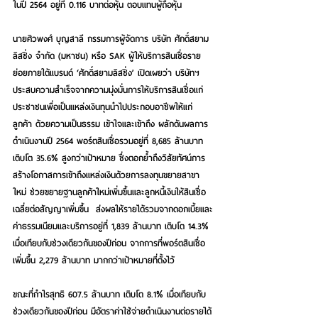
ในปี 2564 อยู่ที่ 0.116 บาทต่อหุ้น ตอบแทนผู้ถือหุ้น 
นายศิวพงศ์ บุญสาลี กรรมการผู้จัดการ บริษัท ศักดิ์สยาม
ลิสซิ่ง จำกัด (มหาชน) หรือ SAK 
ผู้ให้บริการสินเชื่อราย
ย่อยภายใต้แบรนด์ ‘ศักดิ์สยามลิสซิ่ง’ เปิดเผยว่า บริษัทฯ 
ประสบความสำเร็จจากความมุ่งมั่นการให้บริการสินเชื่อแก่
ประชาชนเพื่อเป็นแหล่งเงินทุนนำไปประกอบอาชีพให้แก่
ลูกค้า ด้วยความเป็นธรรม เข้าใจและเข้าถึง ผลักดันผลการ
ดำเนินงานปี 2564 พอร์ตสินเชื่อรวมอยู่ที่ 8,685 ล้านบาท 
เติบโต 35.6% สูงกว่าเป้าหมาย ซึ่งตอกย้ำถึงวิสัยทัศน์การ
สร้างโอกาสการเข้าถึงแหล่งเงินด้วยการลงทุนขยายสาขา
ใหม่ ช่วยขยายฐานลูกค้าใหม่เพิ่มขึ้นและลูกหนี้เงินให้สินเชื่อ
เฉลี่ยต่อสัญญาเพิ่มขึ้น  
ส่งผลให้
รายได้รวมจากดอกเบี้ยและ
ค่าธรรมเนียมและบริการอยู่ที่ 1,839 ล้านบาท เติบโต 14.3% 
เมื่อเทียบกับช่วงเดียวกันของปีก่อน จากการที่พอร์ตสินเชื่อ
เพิ่มขึ้น 2,279 ล้านบาท มากกว่าเป้าหมายที่ตั้งไว้ 
ขณะที่กำไรสุทธิ 607.5 ล้านบาท เติบโต 8.1% เมื่อเทียบกับ
ช่วงเดียวกันของปีก่อน มีอัตราค่าใช้จ่ายดำเนินงานต่อรายได้