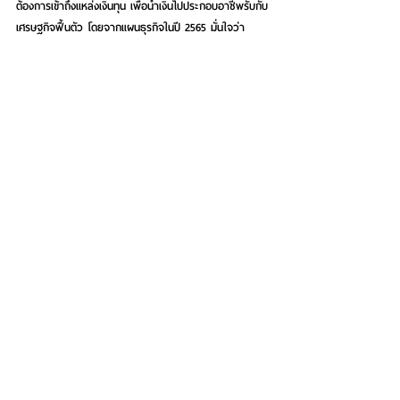
ต้องการเข้าถึงแหล่งเงินทุน เพื่อนำเงินไปประกอบอาชีพรับกับ
เศรษฐกิจฟื้นตัว โดยจากแผนธุรกิจในปี 2565 มั่นใจว่า
พอร์ตสินเชื่อเติบโตได้ตามเป้าหมายที่ตั้งไว้อยู่ที่ 11,379 ล้าน
บาท  
See All
Recent Posts