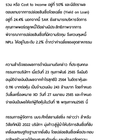
รวม หรือ Cost to Income อยู่ที่ 50% และมีอัตราผล
ตอบแทนจากการปล่อยสินเชื่อโดยเฉลี่ย (Yield on Loan) 
อยู่ที่ 24.4% นอกจากนี้ SAK ยังสามารถบริหารจัดการ
คุณภาพพอร์ตลูกหนี้ได้อย่างมีประสิทธิภาพจากการ
พิจารณาการปล่อยสินเชื่อที่มีความรัดกุม จึงควบคุมหนี้ 
NPLs ให้อยู่ในระดับ 2.2% ต่ำกว่าค่าเฉลี่ยของอุตสาหกรรม 
ความสำเร็จของผลการดำเนินงานดังกล่าว ที่ประชุมคณะ
กรรมการบริษัทฯ เมื่อวันที่ 23 กุมภาพันธ์ 2565 จึงมีมติ
อนุมัติจ่ายเงินปันผลจากกำไรสุทธิปี 2564 ในอัตราหุ้นละ 
0.116 บาทต่อหุ้น เป็นจำนวนเงิน 243 ล้านบาท โดยกำหนด
วันขึ้นเครื่องหมาย XD วันที่ 27 เมษายน 2565 และกำหนด
จ่ายเงินปันผลให้แก่ผู้ถือหุ้นในวันที่ 18 พฤษภาคม2565 นี้ 
กรรมการผู้จัดการ บมจ.ศักดิ์สยามลิสซิ่ง กล่าวว่า 
สำหรับ
วิสัยทัศน์ปี 2022 บริษัทฯ มุ่งก้าวสู่ผู้นำให้บริการสินเชื่อที่ขับ
เคลื่อนเศรษฐกิจฐานรากยั่งยืน โดยปล่อยสินเชื่อเพื่อประกอบ
อาชีพสร้างรายได้
ของชุมชนท้องถิ่น และ
พัฒนาขีดความ