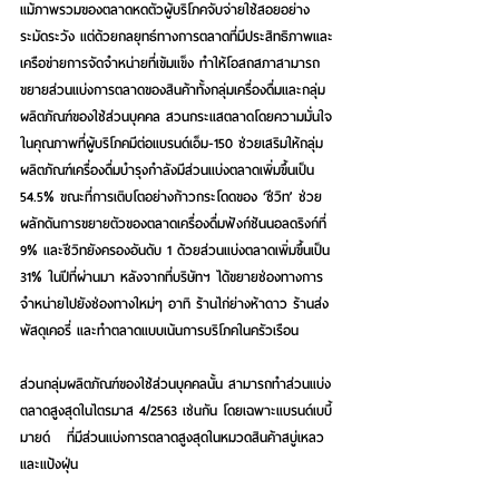
แม้ภาพรวมของตลาดหดตัวผู้บริโภคจับจ่ายใช้สอยอย่าง
ระมัดระวัง แต่ด้วยกลยุทธ์ทางการตลาดที่มีประสิทธิภาพและ
เครือข่ายการจัดจำหน่ายที่เข้มแข็ง ทำให้โอสถสภาสามารถ
ขยายส่วนแบ่งการตลาดของสินค้าทั้งกลุ่มเครื่องดื่มและกลุ่ม
ผลิตภัณฑ์ของใช้ส่วนบุคคล สวนกระแสตลาดโดยความมั่นใจ
ในคุณภาพที่ผู้บริโภคมีต่อแบรนด์เอ็ม-150 ช่วยเสริมให้กลุ่ม
ผลิตภัณฑ์เครื่องดื่มบำรุงกำลังมีส่วนแบ่งตลาดเพิ่มขึ้นเป็น 
54.5% ขณะที่การเติบโตอย่างก้าวกระโดดของ ‘ซีวิท’ ช่วย
ผลักดันการขยายตัวของตลาดเครื่องดื่มฟังก์ชันนอลดริงก์ที่ 
9% และซีวิทยังครองอันดับ 1 ด้วยส่วนแบ่งตลาดเพิ่มขึ้นเป็น 
31% ในปีที่ผ่านมา หลังจากที่บริษัทฯ ได้ขยายช่องทางการ
จำหน่ายไปยังช่องทางใหม่ๆ อาทิ ร้านไก่ย่างห้าดาว ร้านส่ง
พัสดุเคอรี่ และทำตลาดแบบเน้นการบริโภคในครัวเรือน  
ส่วนกลุ่มผลิตภัณฑ์ของใช้ส่วนบุคคลนั้น สามารถทำส่วนแบ่ง
ตลาดสูงสุดในไตรมาส 4/2563 เช่นกัน โดยเฉพาะแบรนด์เบบี้
มายด์   ที่มีส่วนแบ่งการตลาดสูงสุดในหมวดสินค้าสบู่เหลว
และแป้งฝุ่น  