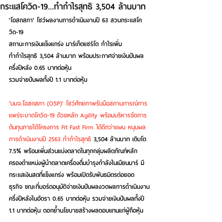
กระแสโควิด-19...ทำกำไรสุทธิ 3,504 ล้านบาท
'โอสถสภา' โชว์ผลงานการดำเนินงานปี 63 สวนกระแสโค
วิด-19
สถานะการเงินแข็งแกร่ง มาร์เก็ตแชร์โต กำไรเพิ่ม 
ทำกำไรสุทธิ 3,504 ล้านบาท พร้อมประกาศจ่ายเงินปันผล
ครึ่งปีหลัง 0.65 บาทต่อหุ้น 
รวมจ่ายปันผลทั้งปี 1.1 บาทต่อหุ้น 
‘บมจ.โอสถสภา (OSP)’ โชว์ศักยภาพรับมือสถานการณ์การ
แพร่ระบาดโควิด-19 ด้วยหลัก Agility พร้อมบริหารจัดการ
ต้นทุนภายใต้โครงการ Fit Fast Firm ได้ดีกว่าแผน หนุนผล
การดำเนินงานปี 2563 ทำกำไรสุทธิ 
3,504 ล้านบาท เติบโต 
7.5% พร้อมเพิ่มส่วนแบ่งตลาดในทุกกลุ่มผลิตภัณฑ์หลัก 
ครองตำแหน่งผู้นำตลาดเครื่องดื่มบำรุงกำลังในเมียนมาร์ มี
กระแสเงินสดที่แข็งแกร่ง พร้อมเปิดรับพันธมิตรต่อยอด
ธุรกิจ ขณะที่บอร์ดอนุมัติจ่ายเงินปันผลงวดผลการดำเนินงาน
ครึ่งปีหลังในอัตรา 0.65 บาทต่อหุ้น รวมจ่ายเงินปันผลทั้งปี 
1.1 บาทต่อหุ้น ตอกย้ำนโยบายสร้างผลตอบแทนแก่ผู้ถือหุ้น