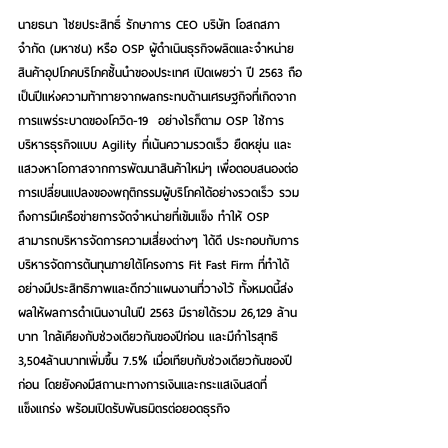
นายธนา ไชยประสิทธิ์ รักษาการ CEO บริษัท โอสถสภา 
จำกัด (มหาชน) หรือ OSP 
ผู้ดำเนินธุรกิจผลิตและจำหน่าย
สินค้าอุปโภคบริโภคชั้นนำของประเทศ เปิดเผยว่า ปี 2563 ถือ
เป็นปีแห่งความท้าทายจากผลกระทบด้านเศรษฐกิจที่เกิดจาก
การแพร่ระบาดของโควิด-19  อย่างไรก็ตาม OSP ใช้การ
บริหารธุรกิจแบบ Agility ที่เน้นความรวดเร็ว ยืดหยุ่น และ
แสวงหาโอกาสจากการพัฒนาสินค้าใหม่ๆ เพื่อตอบสนองต่อ
การเปลี่ยนแปลงของพฤติกรรมผู้บริโภคได้อย่างรวดเร็ว รวม
ถึงการมีเครือข่ายการจัดจำหน่ายที่เข้มแข็ง ทำให้ OSP 
สามารถบริหารจัดการความเสี่ยงต่างๆ ได้ดี ประกอบกับการ
บริหารจัดการต้นทุนภายใต้โครงการ Fit Fast Firm ที่ทำได้
อย่างมีประสิทธิภาพและดีกว่าแผนงานที่วางไว้ ทั้งหมดนี้ส่ง
ผลให้ผลการดำเนินงานในปี 2563 มีรายได้รวม 26,129 ล้าน
บาท ใกล้เคียงกับช่วงเดียวกันของปีก่อน และมีกำไรสุทธิ 
3,504ล้านบาทเพิ่มขึ้น 7.5% เมื่อเทียบกับช่วงเดียวกันของปี
ก่อน โดยยังคงมีสถานะทางการเงินและกระแสเงินสดที่
แข็งแกร่ง พร้อมเปิดรับพันธมิตรต่อยอดธุรกิจ 