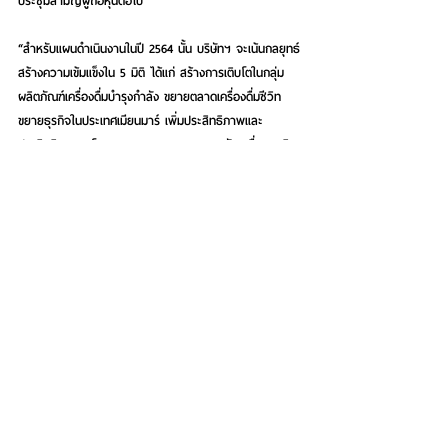
ประชุมสามัญผู้ถือหุ้นต่อไป  
“สำหรับแผนดำเนินงานในปี 2564 นั้น บริษัทฯ จะเน้นกลยุทธ์
สร้างความเข้มแข็งใน 5 มิติ ได้แก่ สร้างการเติบโตในกลุ่ม
ผลิตภัณฑ์เครื่องดื่มบำรุงกำลัง ขยายตลาดเครื่องดื่มซีวิท 
ขยายธุรกิจในประเทศเมียนมาร์ เพิ่มประสิทธิภาพและ
ประสิทธิผลของโครงการ Fit Fast Firm และขับเคลื่อนธุรกิจ
ด้วยความยั่งยืน (Sustainability) เพื่อผลักดันการเติบโต
อย่างยั่งยืนและสร้างผลตอบแทนที่ดีให้แก่ผู้ถือหุ้น” 
นายธนา 
กล่าว 
See All
Recent Posts