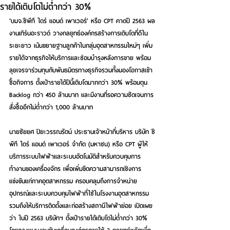
รายได้เติบโตไม่ต่ำกว่า 30%
‘บมจ.ซีพีที ไดร์ แอนด์ เพาเวอร์’ หรือ CPT คาดปี 2563 ผล
งานเทิร์นอะราวด์ วางกลยุทธ์องค์กรสร้างการเติบโตที่ดีใน
ระยะยาว เน้นขยายฐานลูกค้าในกลุ่มอุตสาหกรรมใหม่ๆ เพิ่ม
รายได้จากธุรกิจให้บริการและซ่อมบำรุงหลังการขาย พร้อม
ลุยเจรจาร่วมทุนกับพันธมิตรทางธุรกิจรวมทั้งมองโอกาสเข้า
ซื้อกิจการ ตั้งเป้ารายได้ปีนี้เติบโตมากกว่า 30% พร้อมตุน 
Backlog กว่า 450 ล้านบาท และมีงานที่รอความชัดเจนการ
สั่งซื้ออีกไม่ต่ำกว่า 1,000 ล้านบาท
นายชัยยศ ปิยะวรรณรัตน์ ประธานเจ้าหน้าที่บริหาร บริษัท ซี
พีที ไดร์ แอนด์ เพาเวอร์ จำกัด (มหาชน) หรือ CPT
 ผู้ให้
บริการระบบไฟฟ้าและระบบอัตโนมัติสำหรับควบคุมการ
ทำงานของเครื่องจักร เพื่อเพิ่มขีดความสามารถเชิงการ
แข่งขันแก่ภาคอุตสาหกรรม ครอบคลุมถึงการจำหน่าย
อุปกรณ์และระบบควบคุมไฟฟ้าที่ใช้ในโรงงานอุตสาหกรรม 
รวมถึงให้บริการติดตั้งและก่อสร้างสถานีไฟฟ้าย่อย เปิดเผย
ว่า ในปี 2563 บริษัทฯ ตั้งเป้ารายได้เติบโตไม่ต่ำกว่า 30% 