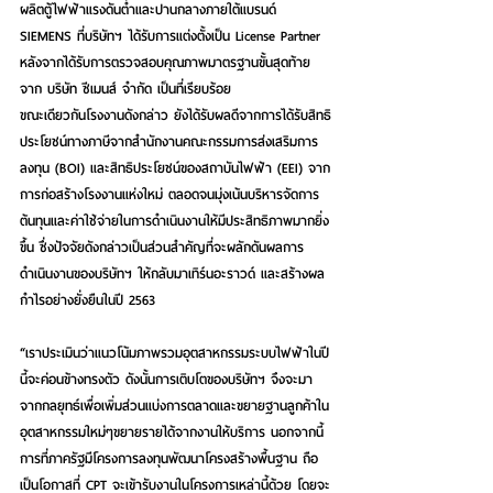
ผลิตตู้ไฟฟ้าแรงดันต่ำและปานกลางภายใต้แบรนด์ 
SIEMENS ที่บริษัทฯ ได้รับการแต่งตั้งเป็น License Partner 
หลังจากได้รับการตรวจสอบคุณภาพมาตรฐานขั้นสุดท้าย
จาก บริษัท ซีเมนส์ จำกัด เป็นที่เรียบร้อย
ขณะเดียวกันโรงงานดังกล่าว ยังได้รับผลดีจากการได้รับสิทธิ
ประโยชน์ทางภาษีจากสำนักงานคณะกรรมการส่งเสริมการ
ลงทุน (BOI) และสิทธิประโยชน์ของสถาบันไฟฟ้า (EEI) จาก
การก่อสร้างโรงงานแห่งใหม่ ตลอดจนมุ่งเน้นบริหารจัดการ
ต้นทุนและค่าใช้จ่ายในการดำเนินงานให้มีประสิทธิภาพมากยิ่ง
ขึ้น ซึ่งปัจจัยดังกล่าวเป็นส่วนสำคัญที่จะผลักดันผลการ
ดำเนินงานของบริษัทฯ ให้กลับมาเทิร์นอะราวด์ และสร้างผล
กำไรอย่างยั่งยืนในปี 2563
“เราประเมินว่าแนวโน้มภาพรวมอุตสาหกรรมระบบไฟฟ้าในปี
นี้จะค่อนข้างทรงตัว ดังนั้นการเติบโตของบริษัทฯ จึงจะมา
จากกลยุทธ์เพื่อเพิ่มส่วนแบ่งการตลาดและขยายฐานลูกค้าใน
อุตสาหกรรมใหม่ๆขยายรายได้จากงานให้บริการ นอกจากนี้
การที่ภาครัฐมีโครงการลงทุนพัฒนาโครงสร้างพื้นฐาน ถือ
เป็นโอกาสที่ CPT จะเข้ารับงานในโครงการเหล่านี้ด้วย โดยจะ