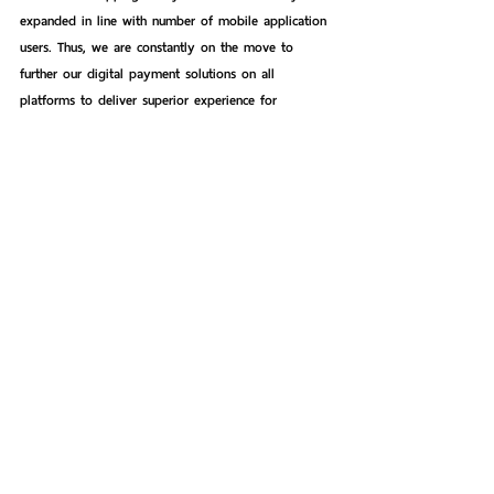
expanded in line with number of mobile application 
users. Thus, we are constantly on the move to 
further our digital payment solutions on all 
platforms to deliver superior experience for 
customers, which resonates with our target to 
achieve 5-million KMA users in 2019” Mr. Thakorn 
said.
See All
Recent Posts