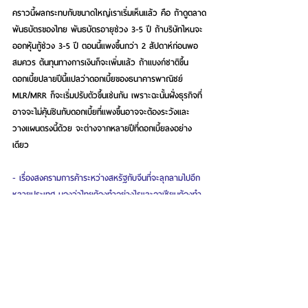
คราวนี้ผลกระทบกับขนาดใหญ่เราเริ่มเห็นแล้ว คือ ถ้าดูตลาด
พันธบัตรของไทย พันธบัตรอายุช่วง 3-5 ปี ถ้าบริษัทไหนจะ
ออกหุ้นกู้ช่วง 3-5 ปี ตอนนี้แพงขึ้นกว่า 2 สัปดาห์ก่อนพอ
สมควร ต้นทุนทางการเงินก็จะเพิ่มแล้ว ถ้าแบงก์ชาติขึ้น
ดอกเบี้ยปลายปีนี้แปลว่าดอกเบี้ยของธนาคารพาณิชย์ 
MLR/MRR ก็จะเริ่มปรับตัวขึ้นเช่นกัน เพราะฉะนั้นฝั่งธุรกิจที่
อาจจะไม่คุ้นชินกับดอกเบี้ยที่แพงขึ้นอาจจะต้องระวังและ
วางแผนตรงนี้ด้วย จะต่างจากหลายปีที่ดอกเบี้ยลงอย่าง
เดียว
- เรื่องสงครามการค้าระหว่างสหรัฐกับจีนที่จะลุกลามไปอีก
หลายประเทศ มองว่าไทยต้องทำอย่างไรและอาเซียนต้องทำ
อย่างไรบ้าง
ผมมองว่าสิ่งที่เราต้องเตรียมตัวที่สุดคือสินค้าที่เราผลิตโดย
เฉพาะธุรกิจขนาดเล็กของเรา เราผลิตอะไรที่ซ้ำกับที่จีน 
เกาหลี หรือ ไต้หวัน เขาต้องหาตลาดใหม่แทนสหรัฐ เพราะ
หลังๆ เราเริ่มได้ยินข่าวจากประเทศอื่น เช่น อินเดีย ตอนนี้
กังวลมากกับสินค้าพวกเหล็กที่ทะลักไปประเทศเขา เขาบอกว่า