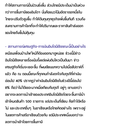
ทำให้สถานการณ์ปั่นป่วนยิ่งขึ้น ส่วนไทยมีประเด็นน่าเป็นห่วง
กว่าการขึ้นภาษีของอินโดฯ นั่นคือแนวโน้มอัตราดอกเบี้ยใน
ไทยจะปรับตัวสูงขึ้น ทำให้ต้นทุนทุกธุรกิจเพิ่มขึ้นทันที รวมถึง
สงครามการค้าโลกที่จะทำให้ปริมาณและราคาสินค้าส่งออก
ของไทยถึงขั้นไม่คุ้มทุน
- สถานการณ์เศรษฐกิจ-การเงินอินโดนีเซียขณะนี้เป็นอย่างไร
เหมือนเพื่อนบ้านไฟไหม้ก็ต้องออกมาดูหน่อย ช่วงนี้มีข่าว
อินโดนีเซียหลายเรื่องนับตั้งแต่แผ่นดินไหวเป็นต้นมา ข่าว
เศรษฐกิจก็เริ่มจะเยอะขึ้น ที่ผมเขียนบทความไปเมื่อสัปดาห์ที่
แล้ว คือ ณ ตอนนี้ขณะที่ทุกคนกำลังตกใจกับตุรกีที่ค่าเงิน
อ่อนไป 40% ปรากฏว่าค่าเงินอินโดนีเซียในช่วงปีนี้อ่อนไป 
8% ถือว่าไม่ได้เยอะมากเมื่อเทียบกับตุรกี อยู่ๆ เขาบอกว่า
อยากจะลดการนำเข้าของประเทศอินโดนีเซียโดยจะขึ้นภาษีนำ
เข้าโหมดสินค้า 500 รายการ แต่ประเด็นที่เขียน คือทำได้หรือ
ไม่ และประเทศอื่นๆ ในอาเซียนหรือไทยคิดอย่างไร เพราะอยู่
ในเขตการค้าเสรีอาเซียนด้วยกัน แต่มีประเทศหนึ่งบอกว่าจะ
ลดการนำเข้าโดยการขึ้นภาษี