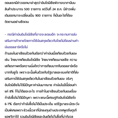
ตอนแรกมีข่าวออกมาล่าสุดว่าอินโดนีเซียพิจารณาภาษีบน
สินค้าประมาณ 500 รายการ แต่วันที่ 24 ส.ค. มีข่าวเพิ่ม
เติมออกมาจะเปลี่ยนเป็น 900 รายการ ก็เป็นอะไรที่ต้อง
ติดตามอย่างชัดเจน
- กรณีค่าเงินอินโดนีเซียที่อาจจะลดลงอีก จะกระทบการส่ง
เสริมการค้าขายโดยการใช้เงินสกุลเดียวกันโดยไม่ต้องผ่านค่า
เงินดอลลาร์หรือไม่
ถ้ามองในอาเซียนด้วยกันเรียกว่าค่าเงินเมื่อเทียบด้วยกันเอง 
เช่น ไทยบาทเทียบอินโดนีเซีย ไทยบาทเทียบมาเลเซีย ความ
เสถียรภาพหรือความนิ่งดีกว่าการเทียบบาทกับดอลลาร์หรือ
บาทกับยูโร เพราะฉะนั้นเห็นด้วยกับรัฐบาลและแบงก์ชาติที่ส่ง
เสริมการใช้เงินสกุลเดียวกันในอาเซียนด้วยกันเอง จริงๆ 
อินโดนีเซียไม่ได้มีปัญหาค่าเงินมากมาย ค่าเงินในปีนี้อ่อนค่า
แค่ 8% ก็ไม่ได้เยอะอะไร การค้าในอาเซียนด้วยกันเองเรื่อง
กำลังซื้อไม่ได้มีปัญหา เพราะขณะนี้เศรษฐกิจอินโดนีเซียโต 
6-7% เรียกว่ากำลังซื้อไม่ได้เป็นประเด็น แต่รัฐบาลระมัดระวัง
เป็นพิเศษเพราะช่วงนี้เวลาที่นักลงทุนต่างประเทศพูดถึงตุรกี 
แอฟริกาใต้ รวมอินโดนีเซียและอินเดียไปในชื่อที่น่ากังวล