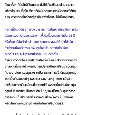
ด้วย ทั้งๆ ที่อินโดนีเซียบอกว่าไม่ได้เกี่ยวข้องอะไรมากมาย 
แต่เขาโดนรวมชื่อไป ก็เลยต้องมีมาตรการตรงนี้ออกมาให้นัก
ลงทุนต่างชาติเห็นว่าเขารู้ว่าโดนเพ่งเล็งและก็ไม่ได้อยู่เฉยๆ
- การที่อินโดนีเซียกำลังพยายามแก้ไขปัญหาเศรษฐกิจภายใน
ด้วยการออกมาตรการต่างๆ เพิ่มในเรื่องของภาษีเป็น 7.5% 
หรือขึ้นภาษีสินค้านำเข้า 900 รายการ สมมุติถ้าทำได้หรือ
สำเร็จจะมีผลต่อกระแสเงินทุนไหลเข้า-ออกอินโดนีเซีย
อย่างไร และจะไปกระทบในกลุ่ม TIP อย่างไร
ถ้าสมมุติว่าอินโดนีเซียประกาศอย่างนั้นจริง ส่วนที่เรามองว่า
นักลงทุนที่เคยให้น้ำหนักกับกลุ่มประเทศในอาเซียนว่าเป็นกลุ่ม
ที่น่าสนใจในการลงทุนเพราะเป็นเขตการค้าเสรี นักลงทุนกลุ่ม
พวกนี้จะไม่ชอบแน่ๆ เพราะเขามอง Long Term แล้วว่า
อาเซียนอาจจะไม่เหมือนที่เขาคาดไว้ เพราะเมื่อก่อนนักลงทุน
กลุ่มนี้มองอาเซียนเป็นกลุ่มก้อนใหญ่และมีไทยเป็นศูนย์กลาง
การลงทุน ซึ่งสามารถเข้ามาลงทุนสร้างโรงงานในไทยเพื่อ
ผลิตสินค้าออกไปขายที่ไหนก็ได้ในอาเซียนโดยเสรี