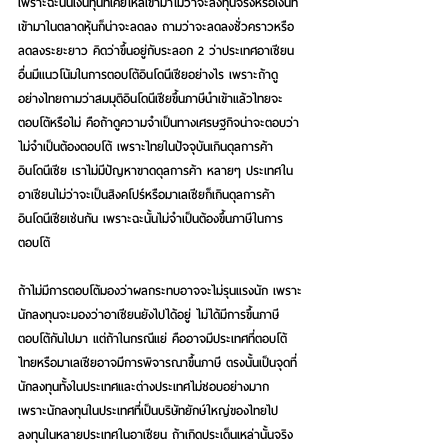
เพราะฉะนั้นเงินทุนที่เคยไหลเข้ามาไม่ว่าจะลงทุนจริงหรือเงินที่
เข้ามาในตลาดหุ้นก็น่าจะลดลง ถามว่าจะลดลงชั่วคราวหรือ
ลดลงระยะยาว คิดว่าขึ้นอยู่กับระลอก 2 ว่าประเทศอาเซียน
อื่นมีแนวโน้มในการตอบโต้อินโดนีเซียอย่างไร เพราะถ้าดู
อย่างไทยถามว่าสมมุติอินโดนีเซียขึ้นภาษีนำเข้าแล้วไทยจะ
ตอบโต้หรือไม่ คือถ้าดูความจำเป็นทางเศรษฐกิจน่าจะตอบว่า
ไม่จำเป็นต้องตอบโต้ เพราะไทยในปัจจุบันเกินดุลการค้า
อินโดนีเซีย เราไม่มีปัญหาขาดดุลการค้า หลายๆ ประเทศใน
อาเซียนไม่ว่าจะเป็นสิงคโปร์หรือมาเลเซียก็เกินดุลการค้า
อินโดนีเซียเช่นกัน เพราะฉะนั้นไม่จำเป็นต้องขึ้นภาษีในการ
ตอบโต้
ถ้าไม่มีการตอบโต้มองว่าผลกระทบอาจจะไม่รุนแรงนัก เพราะ
นักลงทุนจะมองว่าอาเซียนยังไปได้อยู่ ไม่ได้มีการขึ้นภาษี
ตอบโต้กันไปมา แต่ถ้าในกรณีแย่ คืออาจมีประเทศที่ตอบโต้ 
ไทยหรือมาเลเซียอาจมีการพิจารณาขึ้นภาษี ตรงนั้นเป็นจุดที่
นักลงทุนทั้งในประเทศและต่างประเทศไม่ชอบอย่างมาก 
เพราะนักลงทุนในประเทศที่เป็นบริษัทยักษ์ใหญ่ของไทยไป
ลงทุนในหลายประเทศในอาเซียน ถ้าเกิดประเด็นเหล่านั้นจริง