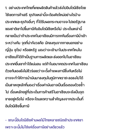
1. อย่างประเทศไทยที่เคยผลิตสินค้าแล้วส่งไปอินโดนีเซียโดย
ใช้เขตการค้าเสรี ธุรกิจเหล่านี้จะต้องคิดใหม่อย่างไรบ้าง 
ประเทศและธุรกิจอื่นๆ ที่ได้รับผลกระทบอาจจะไปขอรัฐบาล
ของชาติเขาไปขึ้นภาษีกับอินโดนีเซียหรือไม่ ประเด็นเหล่านี้
กลายเป็นว่าถ้าประเทศในอาเซียนมีการถกกันเรื่องภาษีนำเข้า
ระหว่างกัน จุดที่น่ากังวลคือ นักลงทุนจากภายนอกอย่าง
ญี่ปุ่น ยุโรป หรือสหรัฐ มองว่าจะเข้ามาในประเทศไหนใน
อาเซียนก็ได้ถ้าเป็นฐานการผลิตและส่งออกไปในอาเซียน
ประเทศอื่นเขาทำได้แน่นอน แต่ถ้าในอนาคตประเทศในอาเซียน
ด้วยกันเองยังไม่ชัวร์เลยว่าจะตั้งกำแพงภาษีซึ่งกันหรือไม่ 
อาจจะทำให้การนำเงินมาลงทุนในภูมิภาคเราชะลอลงไปได้ 
เป็นสาเหตุหลักที่มองว่าเรื่องค่าเงินอาจเป็นเรื่องรองด้วยซ้ำ
ไป เรื่องหลักอยู่ที่ประเด็นการค้าเสรีในอาเซียนจะยังเป็นจุด
ขายอยู่หรือไม่ หรือจะโดนลดความสำคัญลงจากประเด็นที่
อินโดนีเซียขึ้นภาษี
- ขณะนี้อินโดนีเซียห้ามผลไม้ไทยหลายชนิดเข้าประเทศเขา 
เพราะฉะนั้นไม่ใช่แค่เรื่องภาษีอย่างเดียวแล้ว