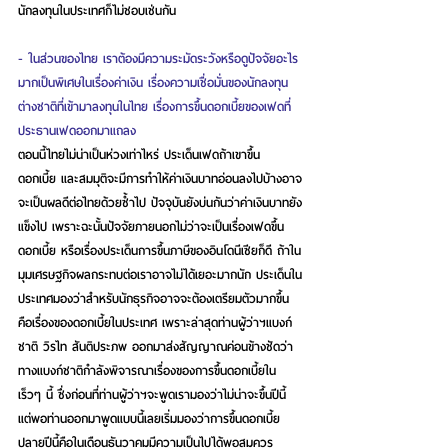
นักลงทุนในประเทศก็ไม่ชอบเช่นกัน
- ในส่วนของไทย เราต้องมีความระมัดระวังหรือดูปัจจัยอะไร
มากเป็นพิเศษในเรื่องค่าเงิน เรื่องความเชื่อมั่นของนักลงทุน
ต่างชาติที่เข้ามาลงทุนในไทย เรื่องการขึ้นดอกเบี้ยของเฟดที่
ประธานเฟดออกมาแถลง
ตอนนี้ไทยไม่น่าเป็นห่วงเท่าไหร่ ประเด็นเฟดถ้าเขาขึ้น
ดอกเบี้ย และสมมุติจะมีการทำให้ค่าเงินบาทอ่อนลงไปบ้างอาจ
จะเป็นผลดีต่อไทยด้วยซ้ำไป ปัจจุบันยังบ่นกันว่าค่าเงินบาทยัง
แข็งไป เพราะฉะนั้นปัจจัยภายนอกไม่ว่าจะเป็นเรื่องเฟดขึ้น
ดอกเบี้ย หรือเรื่องประเด็นการขึ้นภาษีของอินโดนีเซียก็ดี ถ้าใน
มุมเศรษฐกิจผลกระทบต่อเราอาจไม่ได้เยอะมากนัก ประเด็นใน
ประเทศมองว่าสำหรับนักธุรกิจอาจจะต้องเตรียมตัวมากขึ้น
คือเรื่องของดอกเบี้ยในประเทศ เพราะล่าสุดท่านผู้ว่าฯแบงก์
ชาติ วิรไท สันติประภพ ออกมาส่งสัญญาณค่อนข้างชัดว่า
ทางแบงก์ชาติกำลังพิจารณาเรื่องของการขึ้นดอกเบี้ยใน
เร็วๆ นี้ ซึ่งก่อนที่ท่านผู้ว่าฯจะพูดเรามองว่าไม่น่าจะขึ้นปีนี้ 
แต่พอท่านออกมาพูดแบบนี้เลยเริ่มมองว่าการขึ้นดอกเบี้ย
ปลายปีนี้คือในเดือนธันวาคมมีความเป็นไปได้พอสมควร 