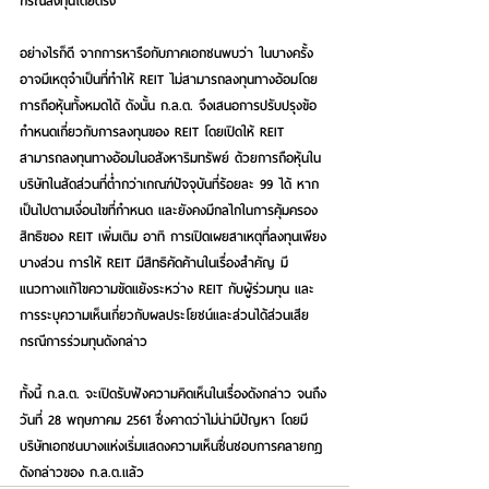
กรณีลงทุนโดยตรง
อย่างไรก็ดี จากการหารือกับภาคเอกชนพบว่า ในบางครั้ง
อาจมีเหตุจำเป็นที่ทำให้ REIT ไม่สามารถลงทุนทางอ้อมโดย
การถือหุ้นทั้งหมดได้ ดังนั้น ก.ล.ต. จึงเสนอการปรับปรุงข้อ
กำหนดเกี่ยวกับการลงทุนของ REIT โดยเปิดให้ REIT 
สามารถลงทุนทางอ้อมในอสังหาริมทรัพย์ ด้วยการถือหุ้นใน
บริษัทในสัดส่วนที่ต่ำกว่าเกณฑ์ปัจจุบันที่ร้อยละ 99 ได้ หาก
เป็นไปตามเงื่อนไขที่กำหนด และยังคงมีกลไกในการคุ้มครอง
สิทธิของ REIT เพิ่มเติม อาทิ การเปิดเผยสาเหตุที่ลงทุนเพียง
บางส่วน การให้ REIT มีสิทธิคัดค้านในเรื่องสำคัญ มี
แนวทางแก้ไขความขัดแย้งระหว่าง REIT กับผู้ร่วมทุน และ
การระบุความเห็นเกี่ยวกับผลประโยชน์และส่วนได้ส่วนเสีย
กรณีการร่วมทุนดังกล่าว
ทั้งนี้ ก.ล.ต. จะเปิดรับฟังความคิดเห็นในเรื่องดังกล่าว จนถึง
วันที่ 28 พฤษภาคม 2561 ซึ่งคาดว่าไม่น่ามีปัญหา โดยมี
บริษัทเอกชนบางแห่งเริ่มแสดงความเห็นชื่นชอบการคลายกฎ
ดังกล่าวของ ก.ล.ต.แล้ว