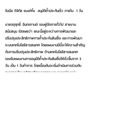
รับมือ ดิจิทัล แบงก์กิ้ง  อนุมัติค้ำประกันเร็ว ภายใน  1 วัน
นายจตุฤทธิ์ จันทรกานต์ รองผู้จัดการทั่วไป สายงาน
สนับสนุน เปิดเผยว่า ขณะนี้อยู่ระหว่างการพัฒนาและ
ปรับปรุงประสิทธิภาพการค้ำประกันสินเชื่อ และการพัฒนา
ระบบเทคโนโลยีสารสนเทศ โดยแผนงานปีนี้จะให้ความสำคัญ
กับการปรับปรุงประสิทธิภาพ ด้านเทคโนโลยีสารสนเทศ 
รองรับแผนงานการอนุมัติค้ำประกันสินเชื่อให้เร็วขึ้นจาก 3 
วัน เป็น 1 วันทำการ โดยเบื้องต้นจะเริ่มดำเนินการร่วมกับ 
ธนาคารพัฒนาวิสาหกิจขนาดกลางและขนาดย่อมแห่ง
ประเทศไทย และธนาคารกรุงไทย อนุมัติการออกหนังสือค้ำ
ประกันสินเชื่อให้เร็วขึ้น ภายใน 1 วัน โดยใช้เทคโนโลยีเข้ามา
ช่วย  ซึ่งเป็นโมเดลใหม่ล่าสุดของ บสย. คาดว่าจะเริ่มให้
บริการได้ในเร็วๆ นี้ 