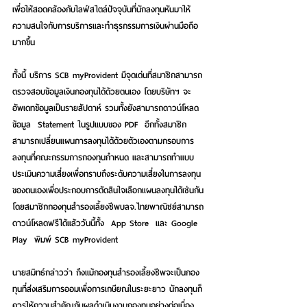
เพื่อให้สอดคล้องกับไลฟ์สไตล์ปัจจุบันที่นักลงทุนหันมาให้
ความสนใจกับการบริการและทำธุรกรรมการเงินผ่านมือถือ
มากขึ้น
ทั้งนี้ บริการ SCB myProvident มีจุดเด่นที่สมาชิกสามารถ
ตรวจสอบข้อมูลเงินกองทุนได้ด้วยตนเอง โดยบริษัทฯ จะ
อัพเดทข้อมูลเป็นรายสัปดาห์ รวมทั้งยังสามารถดาวน์โหลด
ข้อมูล  Statement ในรูปแบบของ PDF  อีกทั้งสมาชิก
สามารถเปลี่ยนแผนการลงทุนได้ด้วยตัวเองตามกรอบการ
ลงทุนที่คณะกรรมการกองทุนกำหนด และสามารถทำแบบ
ประเมินความเสี่ยงเพื่อทราบถึงระดับความเสี่ยงในการลงทุน
ของตนเองเพื่อประกอบการตัดสินใจเลือกแผนลงทุนได้เช่นกัน 
โดยสมาชิกกองทุนสำรองเลี้ยงชีพบลจ.ไทยพาณิชย์สามารถ
ดาวน์โหลดฟรีได้แล้ววันนี้ทั้ง  App Store  และ Google 
Play  พิมพ์ SCB myProvident 
นายสมิทธ์กล่าวว่า ถึงแม้กองทุนสำรองเลี้ยงชีพจะเป็นกอง
ทุนที่ส่งเสริมการออมเพื่อการเกษียณในระยะยาว นักลงทุนก็
ควรให้ความสำคัญกับผลดำเนินงานกองทุนอย่างต่อเนื่อง 