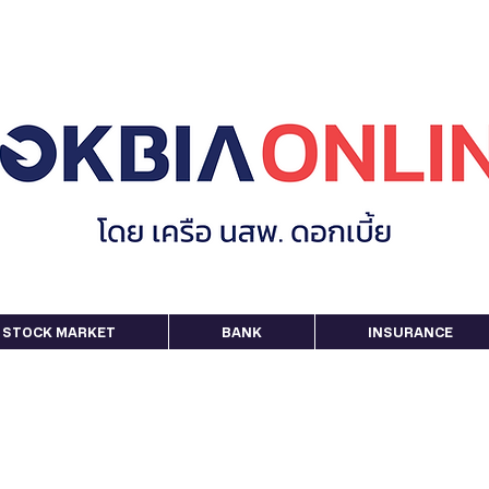
STOCK MARKET
BANK
INSURANCE