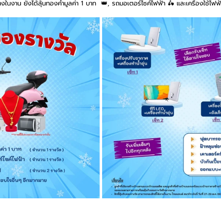
งในงาน ยังได้ลุ้นทองคำมูลค่า 1 บาท  👑, รถมอเตอร์ไซค์ไฟฟ้า 🛵 และเครื่องใช้ไฟฟ้