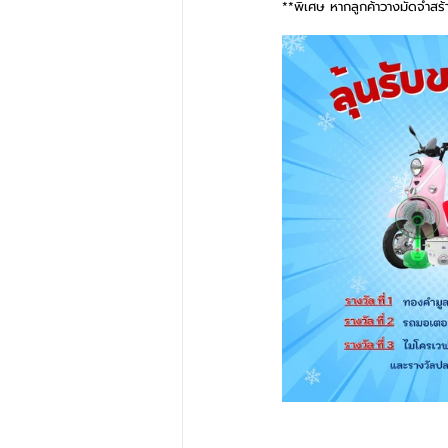
**พิเศษ หากลูกค้าวางมัดจำสร้า