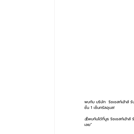
พบกับ บริษัท  ริชเชสท์เฮ้าส์
ชั้น 1 เซ็นทรัลอุบล!
💰พบกันได้ที่บูธ ริชเชสท์เฮ้
เลย“