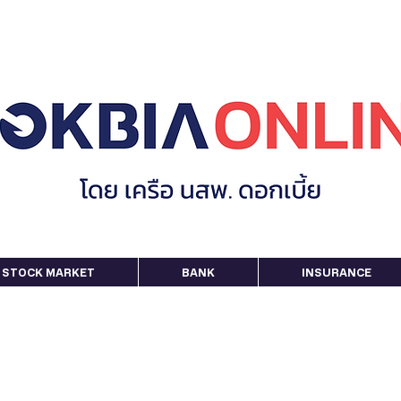
STOCK MARKET
BANK
INSURANCE