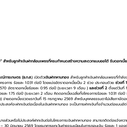
ง” สำหรับลูกค้าเงินฝากล้อมเพชรที่ครบกำหนดสร้างความสะดวกแบบออโต้ รับดอกเบี้ยเ
ณ์การเกษตร (ธ.ก.ส.
)
เปิดตัว
เงินฝากหาบทอง
 สำหรับลูกค้าเงินฝากล้อมเพชรที่กำลั
้งโครงการ ร้อยละ 1.031 ต่อปี โดยแบ่งอัตราดอกเบี้ยเป็น 2 ช่วง ประกอบด้วย 
ช่วงที่ 1
70 อัตราดอกเบี้ยร้อยละ 0.95 ต่อปี (ระยะเวลา 9 เดือน ) 
และช่วงที่ 2
 ตั้งแต่วันท
ละ 1.75 ต่อปี (ระยะเวลา 2 เดือน คิดดอกเบี้ยเฉลี่ยทั้งโครงการร้อยละ 1.031 ต่อปี 
ือน) จ่ายดอกเบี้ยงวดแรกวันที่ 15 กรกฎาคม 2569 สำหรับบุคคลธรรมดาไม่เสียภาษีดอกเบ
ะสงค์จะฝากเงินต่อเนื่องในเงินฝากหาบทอง จะเป็นการฝากเงินทั้งจำนวนต่อแบบอัตโน
งินบางส่วนหรือไม่ประสงค์ฝากเงินต่อในโครงการเงินฝากหาบทอง สามารถติดต่อแจ้งความปร
่ 15 – 30 มิถุนายน 2569 โดยธนาคารยกเว้นค่าธรรมเนียมในการถอนเงิน ร้อยละ 1 ของต้น