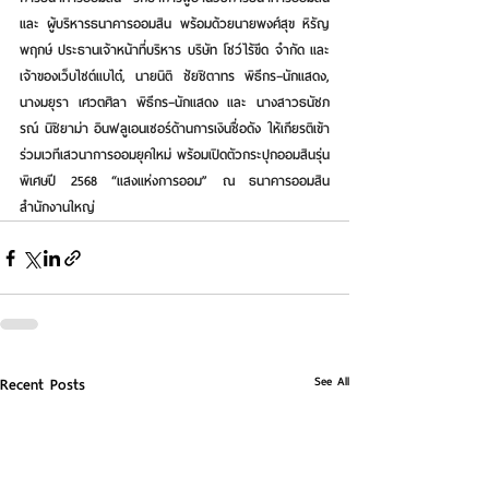
และ ผู้บริหารธนาคารออมสิน พร้อมด้วย
นายพงศ์สุข หิรัญ
พฤกษ์
 ประธานเจ้าหน้าที่บริหาร บริษัท โชว์ไร้ขีด จำกัด และ
เจ้าของเว็บไซต์แบไต๋, 
นายนิติ ชัยชิตาทร
 พิธีกร–นักแสดง, 
นางมยุรา เศวตศิลา
 พิธีกร–นักแสดง และ 
นางสาวธนัชภ
รณ์ นิชิยาม่า
 อินฟลูเอนเซอร์ด้านการเงินชื่อดัง ให้เกียรติเข้า
ร่วมเวทีเสวนาการออมยุคใหม่ พร้อมเปิดตัวกระปุกออมสินรุ่น
พิเศษปี 2568 “แสงแห่งการออม” ณ ธนาคารออมสิน
สำนักงานใหญ่
See All
Recent Posts